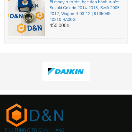
Bi moay ơ trước, bạc đạn bánh trước
Suzuki Celerio 2014-2018, Swift 2005-
2012, Wagon R 03-12 | 9135049,
40210-4A00G
450.000₫