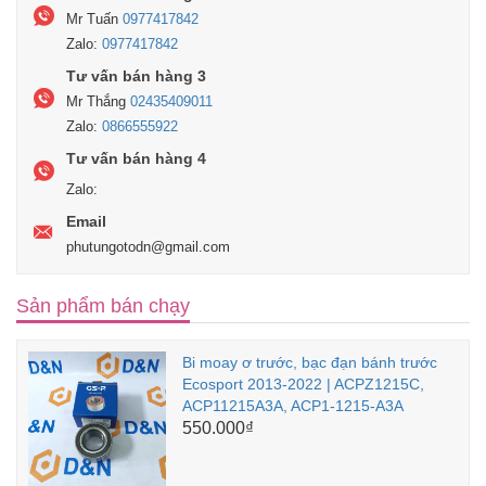
Mr Tuấn
0977417842
Zalo:
0977417842
Tư vấn bán hàng 3
Mr Thắng
02435409011
Zalo:
0866555922
Tư vấn bán hàng 4
Zalo:
Email
phutungotodn@gmail.com
Sản phẩm bán chạy
Bi moay ơ trước, bạc đạn bánh trước
Ecosport 2013-2022 | ACPZ1215C,
ACP11215A3A, ACP1-1215-A3A
550.000₫