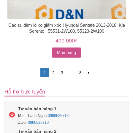
Cao su đệm lò xo giảm xóc Hyundai Santafe 2013-2018, Kia
Sorento | 55531-2W100, 55323-2W100
400.000₫
Mua hàng
1
2
3
...
8
Hỗ trợ trực tuyến
Tư vấn bán hàng 1
Mrs Thanh Ngân
0988526718
Zalo:
0988526718
Tư vấn bán hàng 2