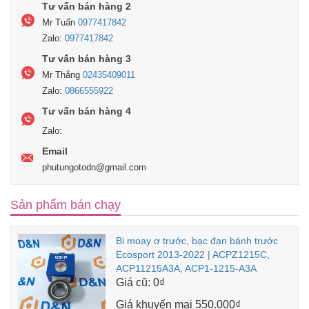
Tư vấn bán hàng 2
Mr Tuấn
0977417842
Zalo:
0977417842
Tư vấn bán hàng 3
Mr Thắng
02435409011
Zalo:
0866555922
Tư vấn bán hàng 4
Zalo:
Email
phutungotodn@gmail.com
Sản phẩm bán chạy
Bi moay ơ trước, bạc đạn bánh trước
Ecosport 2013-2022 | ACPZ1215C,
ACP11215A3A, ACP1-1215-A3A
Giá cũ:
0₫
Giá khuyến mại
550.000₫