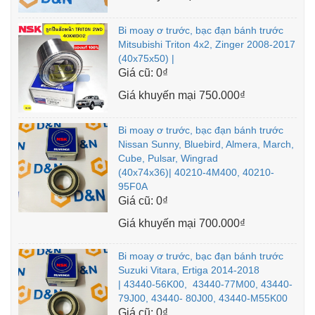
Bi moay ơ trước, bạc đạn bánh trước
Mitsubishi Triton 4x2, Zinger 2008-2017
(40x75x50) |
Giá cũ:
0₫
Giá khuyến mại
750.000₫
Bi moay ơ trước, bạc đạn bánh trước
Nissan Sunny, Bluebird, Almera, March,
Cube, Pulsar, Wingrad
(40x74x36)| 40210-4M400, 40210-
95F0A
Giá cũ:
0₫
Giá khuyến mại
700.000₫
Bi moay ơ trước, bạc đạn bánh trước
Suzuki Vitara, Ertiga 2014-2018
| 43440-56K00, 43440-77M00, 43440-
79J00, 43440- 80J00, 43440-M55K00
Giá cũ:
0₫