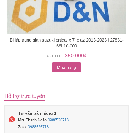
Bi láp trung gian suzuki ertiga, xl7, ciaz 2013-2023 | 27831-
68L10-000
350.000₫
450.000₫
-
Mua hàng
Hỗ trợ trực tuyến
Tư vấn bán hàng 1
Mrs Thanh Ngân
0988526718
Zalo:
0988526718