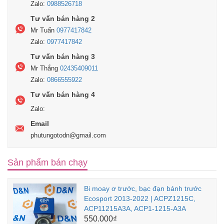
Zalo:
0988526718
Tư vấn bán hàng 2
Mr Tuấn
0977417842
Zalo:
0977417842
Tư vấn bán hàng 3
Mr Thắng
02435409011
Zalo:
0866555922
Tư vấn bán hàng 4
Zalo:
Email
phutungotodn@gmail.com
Sản phẩm bán chạy
Bi moay ơ trước, bạc đạn bánh trước
Ecosport 2013-2022 | ACPZ1215C,
ACP11215A3A, ACP1-1215-A3A
550.000₫