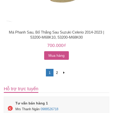
Má Phanh Sau, Bố Thắng Sau Suzuki Celerio 2014-2023 |
53200-M68K10, 53200-M68K00
700.000₫
Mua hàng
1
2
Hỗ trợ trực tuyến
Tư vấn bán hàng 1
Mrs Thanh Ngân
0988526718