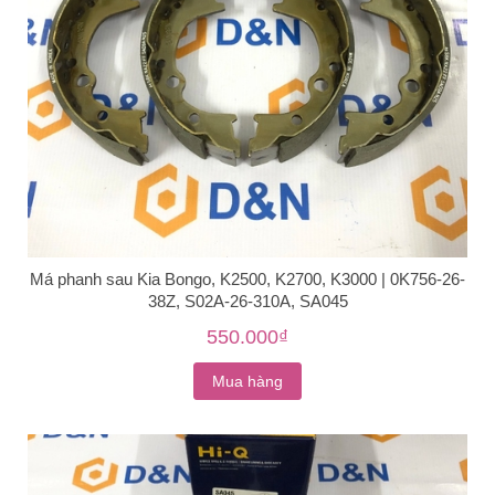
Má phanh sau Kia Bongo, K2500, K2700, K3000 | 0K756-26-
38Z, S02A-26-310A, SA045
550.000₫
Mua hàng