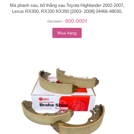
Má phanh sau, bố thắng sau Toyota Highlander 2002-2007,
Lexus RX300, RX330 RX350 [2003- 2008] 04466-48030,
04466-48040, 04466-48060, 04466-48090, 04466-YZZAL
600.000₫
750.000₫
-
Mua hàng