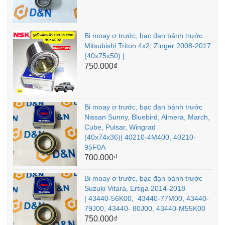
Bi moay ơ trước, bạc đạn bánh trước
Mitsubishi Triton 4x2, Zinger 2008-2017
(40x75x50) |
750.000₫
Bi moay ơ trước, bạc đạn bánh trước
Nissan Sunny, Bluebird, Almera, March,
Cube, Pulsar, Wingrad
(40x74x36)| 40210-4M400, 40210-
95F0A
700.000₫
Bi moay ơ trước, bạc đạn bánh trước
Suzuki Vitara, Ertiga 2014-2018
| 43440-56K00, 43440-77M00, 43440-
79J00, 43440- 80J00, 43440-M55K00
750.000₫