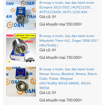
Bi moay ơ trước, bạc đạn bánh trước
Ecosport 2013-2022 | ACPZ1215C,
ACP11215A3A, ACP1-1215-A3A
Giá cũ:
0₫
Giá khuyến mại
550.000₫
Bi moay ơ trước, bạc đạn bánh trước
Mitsubishi Triton 4x2, Zinger 2008-2017
(40x75x50) |
Giá cũ:
0₫
Giá khuyến mại
750.000₫
Bi moay ơ trước, bạc đạn bánh trước
Nissan Sunny, Bluebird, Almera, March,
Cube, Pulsar, Wingrad
(40x74x36)| 40210-4M400, 40210-
95F0A
Giá cũ:
0₫
Giá khuyến mại
700.000₫