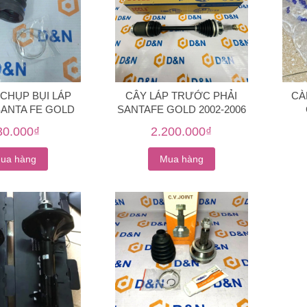
CHỤP BỤI LÁP
CÂY LÁP TRƯỚC PHẢI
CÀ
ANTA FE GOLD
SANTAFE GOLD 2002-2006
001-2006]
| 49500-26671, 49500-26680
30.000₫
2.200.000₫
ua hàng
Mua hàng