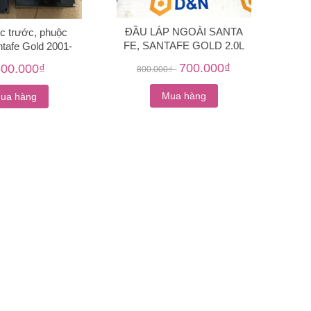
ĐẦU LÁP NGOÀI SANTA
c trước, phuộc
FE, SANTAFE GOLD 2.0L
tafe Gold 2001-
[2000-2006]
2006
700.000₫
500.000₫
800.000₫
-
Mua hàng
ua hàng