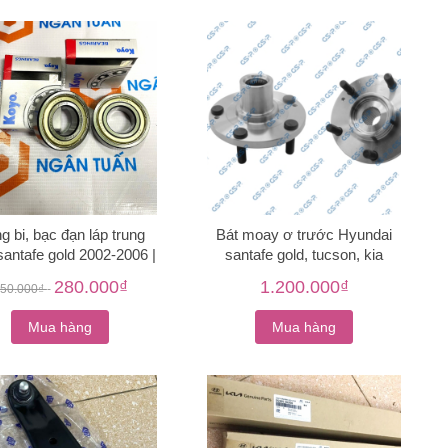
g bi, bạc đạn láp trung
Bát moay ơ trước Hyundai
santafe gold 2002-2006 |
santafe gold, tucson, kia
49563-38700
sportage 2003-2009
280.000₫
1.200.000₫
50.000₫
-
Mua hàng
Mua hàng