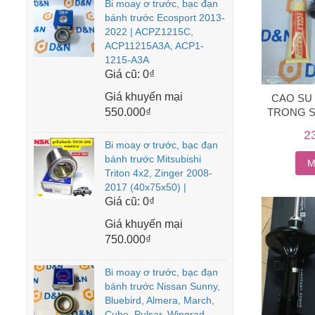
Bi moay ơ trước, bạc đạn
bánh trước Ecosport 2013-
2022 | ACPZ1215C,
ACP11215A3A, ACP1-
1215-A3A
Giá cũ:
0₫
Giá khuyến mại
CAO SU 
550.000₫
TRONG S
[2
2
Bi moay ơ trước, bạc đạn
bánh trước Mitsubishi
M
Triton 4x2, Zinger 2008-
2017 (40x75x50) |
Giá cũ:
0₫
Giá khuyến mại
750.000₫
Bi moay ơ trước, bạc đạn
bánh trước Nissan Sunny,
Bluebird, Almera, March,
Cube, Pulsar, Wingrad