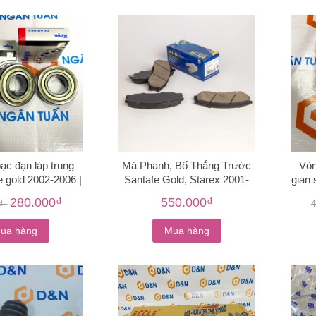
bạc đạn láp trung
Má Phanh, Bố Thắng Trước
Vòn
e gold 2002-2006 |
Santafe Gold, Starex 2001-
gian 
563-38700
2006 | 58101-26A00, 58101-
280.000₫
550.000₫
0₫
-
4
26A10, 58101-26A20
ua hàng
Mua hàng