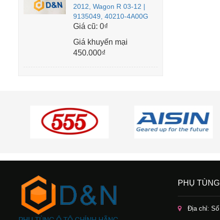
2012, Wagon R 03-12 |
9135049, 40210-4A00G
Giá cũ:
0₫
Giá khuyến mại
450.000₫
PHỤ TÙNG
Địa chỉ: S