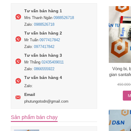
Tư vấn bán hàng 1
Mrs Thanh Ngân
0988526718
Zalo:
0988526718
Tư vấn bán hàng 2
Mr Tuấn
0977417842
Zalo:
0977417842
Tư vấn bán hàng 3
Mr Thắng
02435409011
Vòng bi, 
Zalo:
0866555922
gian santaf
Tư vấn bán hàng 4
49
450.00
Zalo:
Email
M
phutungotodn@gmail.com
Sản phẩm bán chạy