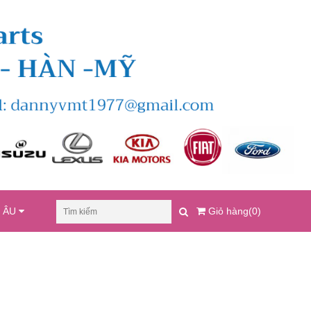
U ÂU
Giỏ hàng(0)