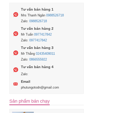
Tư vấn bán hàng 1
Mrs Thanh Ngân
0988526718
Zalo:
0988526718
Tư vấn bán hàng 2
Mr Tuấn
0977417842
Zalo:
0977417842
Tư vấn bán hàng 3
Mr Thắng
02435409011
Zalo:
0866555922
Tư vấn bán hàng 4
Zalo:
Email
phutungotodn@gmail.com
Sản phẩm bán chạy