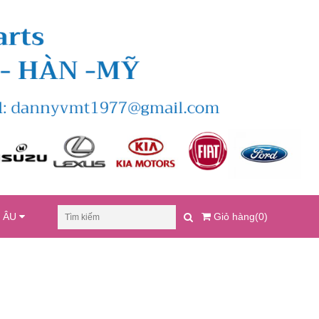
U ÂU
Giỏ hàng(0)