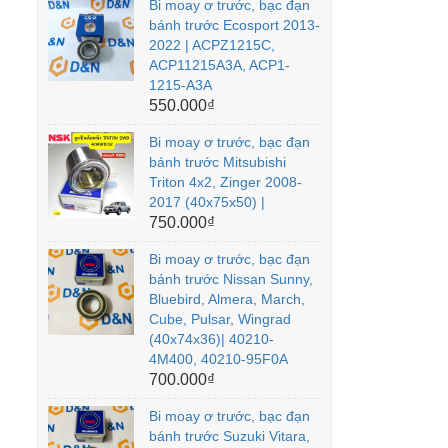
Bi moay ơ trước, bạc đạn
bánh trước Ecosport 2013-
2022 | ACPZ1215C,
ACP11215A3A, ACP1-
1215-A3A
550.000₫
Bi moay ơ trước, bạc đạn
bánh trước Mitsubishi
Triton 4x2, Zinger 2008-
2017 (40x75x50) |
750.000₫
Bi moay ơ trước, bạc đạn
bánh trước Nissan Sunny,
Bluebird, Almera, March,
Cube, Pulsar, Wingrad
(40x74x36)| 40210-
4M400, 40210-95F0A
700.000₫
Bi moay ơ trước, bạc đạn
bánh trước Suzuki Vitara,