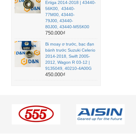
Ertiga 2014-2018 | 43440-
56K00, 43440-
77M00, 43440-
79J00, 43440-
80J00, 43440-M55K00
750.000₫
Bi moay ơ trước, bạc đạn
bánh trước Suzuki Celerio
2014-2018, Swift 2005-
2012, Wagon R 03-12 |
9135049, 40210-4A00G
450.000₫