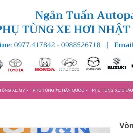
TÙNG XE MỸ
PHỤ TÙNG XE HÀN QUỐC
PHỤ TÙNG XE CHÂ
Vòn