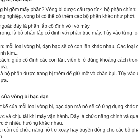
g bi gồm mấy phần? Vòng bi được cấu tạo từ 4 bộ phận chính: v
g nghiệp, vòng bi có thể có thêm các bộ phận khác như phớt.
goài: đây là phần lắp cố định với vỏ máy.
rong: là bộ phận lắp cố định với phần trục máy. Tùy vào từng lo
n: mỗi loại vòng bi, đạn bạc sẽ có con lăn khác nhau. Các loại co
ình kim...
ách: giúp cố định các con lăn, viên bi ở đúng khoảng cách tron
hựa.
là bộ phận được trang bị thêm để giữ mỡ và chắn bụi. Tùy vào
hựa.
của vòng bi bạc đạn
ết kế của mỗi loại vòng bi, bạc đạn mà nó sẽ có ứng dụng khác
ực và chịu tải khi máy vận hành. Đây là chức năng chính và qu
ực ở nhiều hướng khác nhau.
ị còn có chức năng hỗ trợ xoay hay truyền động cho các bộ ph
h.