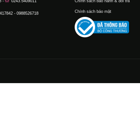
8 -
0243.5409011
Chính sách bảo hành & đổi trả
Chính sách bảo mật
.417842 - 0988526718