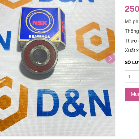
250
Mã ph
Thông
Thươn
Xuất x
SỐ L
Mu