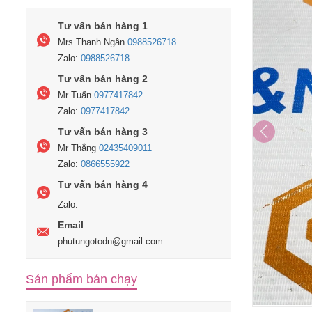
Tư vấn bán hàng 1
Mrs Thanh Ngân
0988526718
Zalo:
0988526718
Tư vấn bán hàng 2
Mr Tuấn
0977417842
Zalo:
0977417842
Tư vấn bán hàng 3
Mr Thắng
02435409011
Zalo:
0866555922
Tư vấn bán hàng 4
Zalo:
Email
phutungotodn@gmail.com
Sản phẩm bán chạy