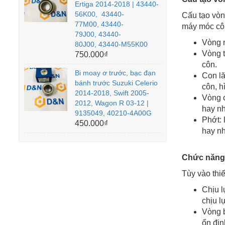
Ertiga 2014-2018 | 43440-
56K00, 43440-
Cấu tạo vòn
77M00, 43440-
máy móc côn
79J00, 43440-
Vòng n
80J00, 43440-M55K00
Vòng t
750.000₫
côn.
Bi moay ơ trước, bạc đạn
Con lă
bánh trước Suzuki Celerio
côn, h
2014-2018, Swift 2005-
Vòng c
2012, Wagon R 03-12 |
hay n
9135049, 40210-4A00G
Phớt: 
450.000₫
hay n
Chức năng 
Tùy vào thi
Chịu l
chịu l
Vòng b
ổn địn