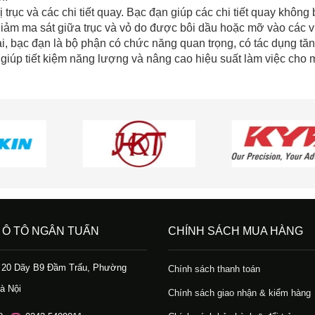
ị trục và các chi tiết quay. Bạc đạn giúp các chi tiết quay không bị
iảm ma sát giữa trục và vỏ do được bôi dầu hoặc mỡ vào các vi
i, bạc đạn là bộ phận có chức năng quan trọng, có tác dụng tăn
giúp tiết kiệm năng lượng và nâng cao hiệu suất làm việc cho
 Ô TÔ NGÂN TUẤN
CHÍNH SÁCH MUA HÀNG
ố 20 Dãy B9 Đầm Trấu, Phường
Chính sách thanh toán
à Nội
Chính sách giao nhận & kiểm hàng