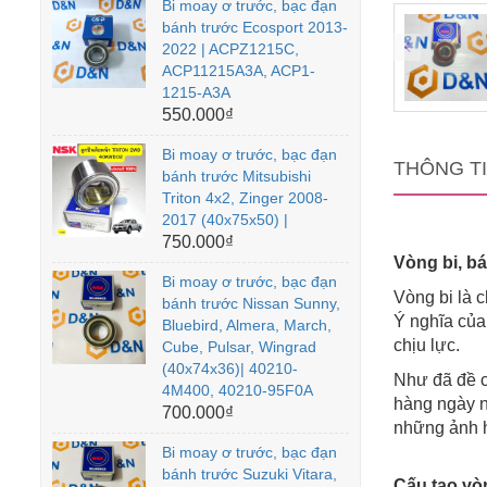
Bi moay ơ trước, bạc đạn
bánh trước Ecosport 2013-
2022 | ACPZ1215C,
ACP11215A3A, ACP1-
1215-A3A
550.000₫
Bi moay ơ trước, bạc đạn
THÔNG T
bánh trước Mitsubishi
Triton 4x2, Zinger 2008-
2017 (40x75x50) |
750.000₫
Vòng bi, bá
Bi moay ơ trước, bạc đạn
Vòng bi là c
bánh trước Nissan Sunny,
Ý nghĩa của 
Bluebird, Almera, March,
chịu lực.
Cube, Pulsar, Wingrad
(40x74x36)| 40210-
Như đã đề c
4M400, 40210-95F0A
hàng ngày nh
700.000₫
những ảnh 
Bi moay ơ trước, bạc đạn
bánh trước Suzuki Vitara,
Cấu tạo vò