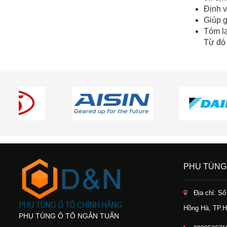
Định v
Giúp g
Tóm lạ
Từ đó 
PHỤ TÙNG
Địa chỉ: S
Hồng Hà, TP.H
PHỤ TÙNG Ô TÔ NGÂN TUẤN