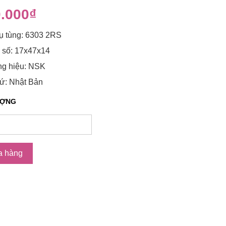
.000₫
ụ tùng: 6303 2RS
 số: 17x47x14
g hiệu: NSK
ứ: Nhật Bản
ƯỢNG
a hàng