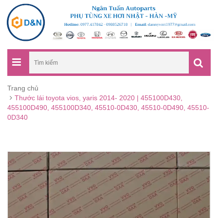
Trang chủ
Thước lái toyota vios, yaris 2014- 2020 | 455100D430,
455100D490, 455100D340, 45510-0D430, 45510-0D490, 45510-
0D340