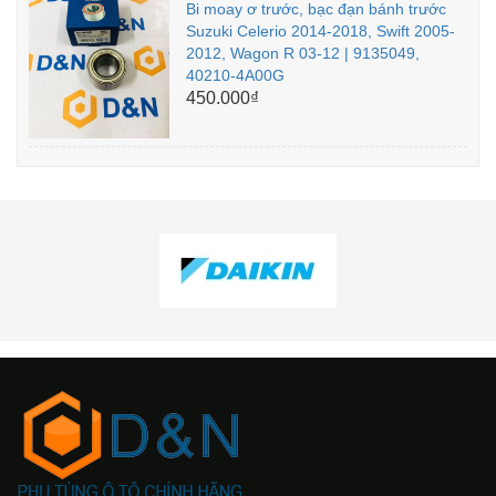
Bi moay ơ trước, bạc đạn bánh trước
Suzuki Celerio 2014-2018, Swift 2005-
2012, Wagon R 03-12 | 9135049,
40210-4A00G
450.000₫