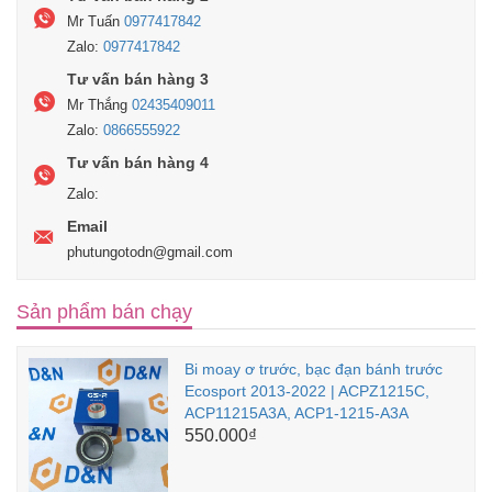
Mr Tuấn
0977417842
Zalo:
0977417842
Tư vấn bán hàng 3
Mr Thắng
02435409011
Zalo:
0866555922
Tư vấn bán hàng 4
Zalo:
Email
phutungotodn@gmail.com
Sản phẩm bán chạy
Bi moay ơ trước, bạc đạn bánh trước
Ecosport 2013-2022 | ACPZ1215C,
ACP11215A3A, ACP1-1215-A3A
550.000₫