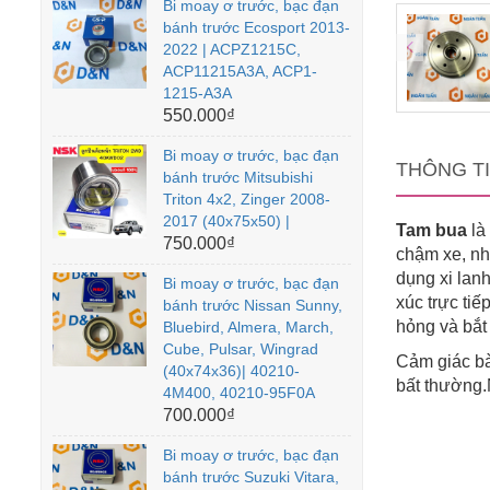
Bi moay ơ trước, bạc đạn
bánh trước Ecosport 2013-
2022 | ACPZ1215C,
ACP11215A3A, ACP1-
1215-A3A
550.000₫
Bi moay ơ trước, bạc đạn
THÔNG T
bánh trước Mitsubishi
Triton 4x2, Zinger 2008-
2017 (40x75x50) |
Tam bua
là
750.000₫
chậm xe, nh
dụng xi lan
Bi moay ơ trước, bạc đạn
xúc trực tiế
bánh trước Nissan Sunny,
hỏng và bắt 
Bluebird, Almera, March,
Cube, Pulsar, Wingrad
Cảm giác bà
(40x74x36)| 40210-
bất thường.
4M400, 40210-95F0A
700.000₫
Bi moay ơ trước, bạc đạn
bánh trước Suzuki Vitara,