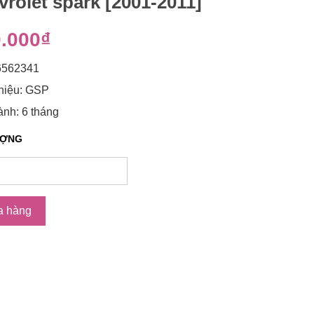
vrolet spark [2001-2011]
.000₫
6562341
hiệu: GSP
nh: 6 tháng
ƯỢNG
a hàng