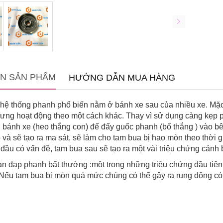
IN SẢN PHẨM
HƯỚNG DẪN MUA HÀNG
 hệ thống phanh phổ biến nằm ở bánh xe sau của nhiều xe. Mặ
ưng hoạt động theo một cách khác. Thay vì sử dụng càng kẹp
h bánh xe (heo thắng con) để đẩy guốc phanh (bố thắng ) vào b
p và sẽ tạo ra ma sát, sẽ làm cho tam bua bị hao mòn theo thời 
đầu có vấn đề, tam bua sau sẽ tạo ra một vài triệu chứng cảnh b
n đạp phanh bất thường :một trong những triệu chứng đầu tiê
Nếu tam bua bị mòn quá mức chúng có thể gây ra rung động có 