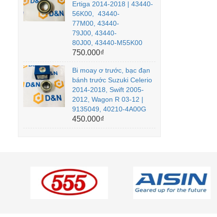
Ertiga 2014-2018 | 43440-
56K00, 43440-
77M00, 43440-
79J00, 43440-
80J00, 43440-M55K00
750.000₫
Bi moay ơ trước, bạc đạn
bánh trước Suzuki Celerio
2014-2018, Swift 2005-
2012, Wagon R 03-12 |
9135049, 40210-4A00G
450.000₫