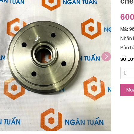
che
600
Mã: 9
Nhãn 
Bảo hà
SỐ L
Mu