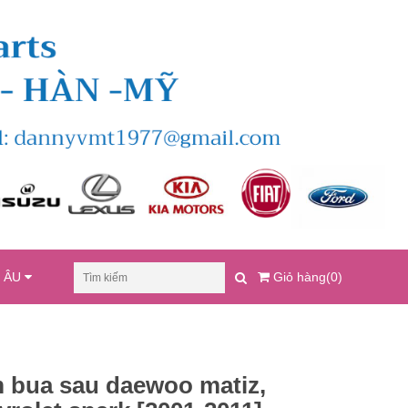
U ÂU
Giỏ hàng(0)
 bua sau daewoo matiz,