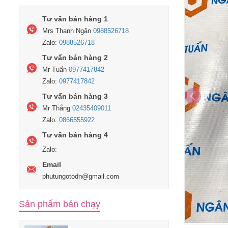
Tư vấn bán hàng 1
Mrs Thanh Ngân
0988526718
Zalo:
0988526718
Tư vấn bán hàng 2
Mr Tuấn
0977417842
Zalo:
0977417842
Tư vấn bán hàng 3
Mr Thắng
02435409011
Zalo:
0866555922
Tư vấn bán hàng 4
Zalo:
Email
phutungotodn@gmail.com
Sản phẩm bán chạy