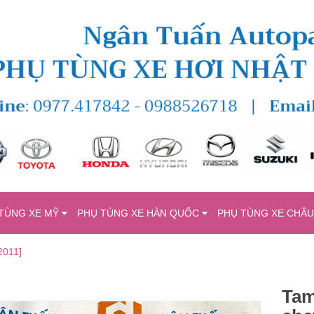
TÙNG XE MỸ
PHỤ TÙNG XE HÀN QUỐC
PHỤ TÙNG XE CHÂ
2011]
Tam