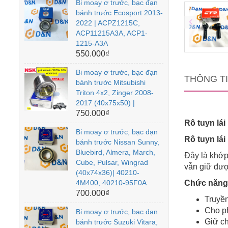
Bi moay ơ trước, bạc đạn
bánh trước Ecosport 2013-
2022 | ACPZ1215C,
ACP11215A3A, ACP1-
1215-A3A
550.000₫
Bi moay ơ trước, bạc đạn
THÔNG T
bánh trước Mitsubishi
Triton 4x2, Zinger 2008-
2017 (40x75x50) |
750.000₫
Rô tuyn lái
Bi moay ơ trước, bạc đạn
Rô tuyn lái
bánh trước Nissan Sunny,
Bluebird, Almera, March,
Đây là khớp
Cube, Pulsar, Wingrad
vẫn giữ đượ
(40x74x36)| 40210-
4M400, 40210-95F0A
Chức năng c
700.000₫
Truyền
Cho ph
Bi moay ơ trước, bạc đạn
Giữ ch
bánh trước Suzuki Vitara,