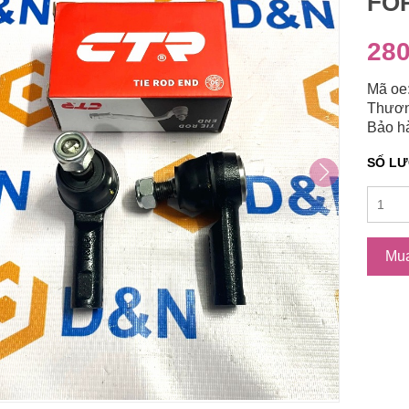
FOR
280
Mã oe
Thươn
Bảo hà
SỐ L
Mu