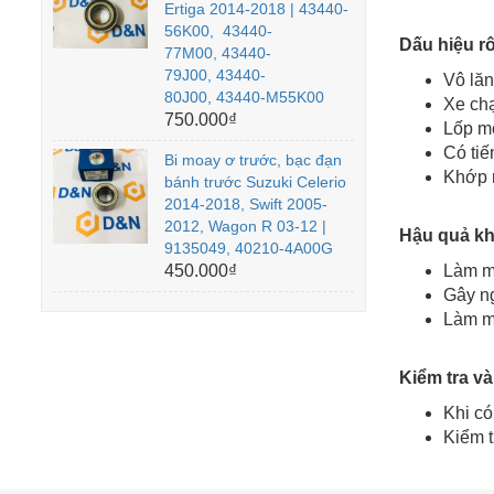
Ertiga 2014-2018 | 43440-
56K00, 43440-
Dấu hiệu rô
77M00, 43440-
79J00, 43440-
Vô lăn
80J00, 43440-M55K00
Xe chạ
750.000₫
Lốp m
Có tiế
Bi moay ơ trước, bạc đạn
Khớp r
bánh trước Suzuki Celerio
2014-2018, Swift 2005-
2012, Wagon R 03-12 |
Hậu quả khi
9135049, 40210-4A00G
450.000₫
Làm mấ
Gây ng
Làm mò
Kiểm tra và
Khi có
Kiểm t