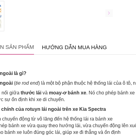
IN SẢN PHẨM
HƯỚNG DẪN MUA HÀNG
 ngoài là gì?
 ngoài
(
tie rod end
) là một bộ phận thuộc hệ thống lái của ô tô,
 nối giữa
thước lái
và
moay-ơ bánh xe
. Nó cho phép bánh xe x
c sự ổn định khi xe di chuyển.
hính của rotuyn lái ngoài trên xe Kia Spectra
 chuyển động từ vô lăng đến hệ thống lái ra bánh xe
ép bánh xe vừa quay theo hướng lái, vừa chuyển động lên xuố
o bánh xe luôn đúng góc lái, giúp xe đi thẳng và ổn định