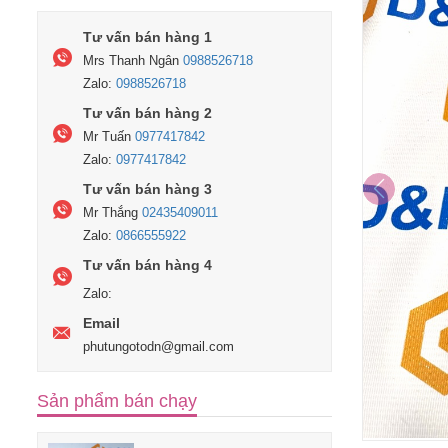
Tư vấn bán hàng 1
Mrs Thanh Ngân
0988526718
Zalo:
0988526718
Tư vấn bán hàng 2
Mr Tuấn
0977417842
Zalo:
0977417842
Tư vấn bán hàng 3
Mr Thắng
02435409011
Zalo:
0866555922
Tư vấn bán hàng 4
Zalo:
Email
phutungotodn@gmail.com
Sản phẩm bán chạy