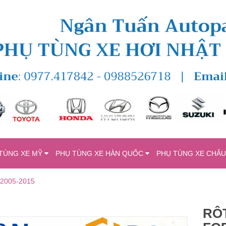
TÙNG XE MỸ
PHỤ TÙNG XE HÀN QUỐC
PHỤ TÙNG XE CHÂ
2005-2015
RÔT