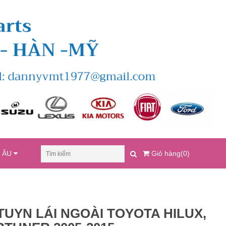
U ÂU
Giỏ hàng(0)
UYN LÁI NGOÀI TOYOTA HILUX,