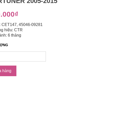
TUNER 2005-2015
.000₫
: CET147, 45046-09281
g hiệu: CTR
nh: 6 tháng
ƯỢNG
a hàng