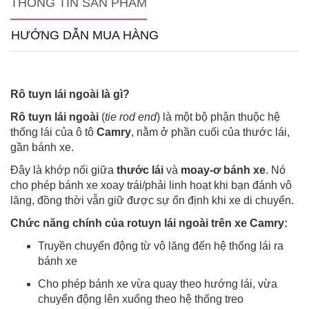
THÔNG TIN SẢN PHẨM
HƯỚNG DẪN MUA HÀNG
Rô tuyn lái ngoài là gì?
Rô tuyn lái ngoài
(
tie rod end
) là một bộ phận thuộc hệ
thống lái của ô tô
Camry
, nằm ở phần cuối của thước lái,
gần bánh xe.
Đây là khớp nối giữa
thước lái
và
moay-ơ bánh xe
. Nó
cho phép bánh xe xoay trái/phải linh hoạt khi bạn đánh vô
lăng, đồng thời vẫn giữ được sự ổn định khi xe di chuyển.
Chức năng chính của rotuyn lái ngoài trên xe Camry:
Truyền chuyển động từ vô lăng đến hệ thống lái ra
bánh xe
Cho phép bánh xe vừa quay theo hướng lái, vừa
chuyển động lên xuống theo hệ thống treo