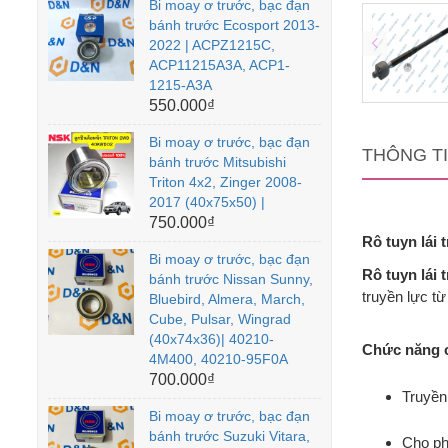
Bi moay ơ trước, bạc đạn
bánh trước Ecosport 2013-
2022 | ACPZ1215C,
ACP11215A3A, ACP1-
1215-A3A
550.000₫
Bi moay ơ trước, bạc đạn
THÔNG T
bánh trước Mitsubishi
Triton 4x2, Zinger 2008-
2017 (40x75x50) |
750.000₫
Rô tuyn lái 
Bi moay ơ trước, bạc đạn
Rô tuyn lái 
bánh trước Nissan Sunny,
truyền lực từ
Bluebird, Almera, March,
Cube, Pulsar, Wingrad
(40x74x36)| 40210-
Chức năng c
4M400, 40210-95F0A
700.000₫
Truyền 
Bi moay ơ trước, bạc đạn
bánh trước Suzuki Vitara,
Cho ph