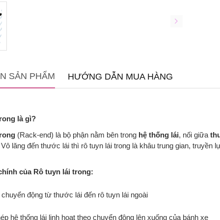
IN SẢN PHẨM
HƯỚNG DẪN MUA HÀNG
trong là gì?
trong
(Rack-end) là bộ phận nằm bên trong
hệ thống lái
, nối giữa
th
 Vô lăng đến thước lái thì rô tuyn lái trong là khâu trung gian, truyền 
hính của Rô tuyn lái trong:
chuyển động từ thước lái đến rô tuyn lái ngoài
ép hệ thống lái linh hoạt theo chuyển động lên xuống của bánh xe