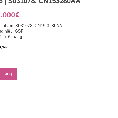
3 | S031078, CN153280AA
.000₫
n phẩm: S031078, CN15-3280AA
g hiệu: GSP
nh: 6 tháng
ƯỢNG
a hàng