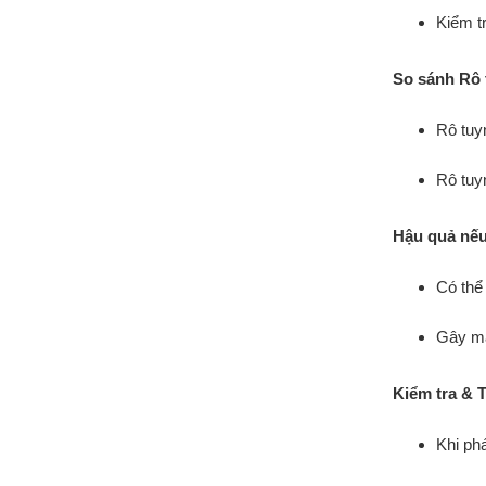
Kiểm tr
So sánh Rô t
Rô tuyn
Rô tuy
Hậu quả nếu
Có thể
Gây mấ
Kiểm tra & 
Khi phá