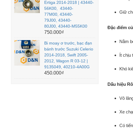
Ertiga 2014-2018 | 43440-
56K00, 43440-
Giữ ch
77M00, 43440-
79J00, 43440-
80J00, 43440-M55K00
Đặc điểm của
750.000₫
Nằm bê
Bi moay ơ trước, bạc đạn
bánh trước Suzuki Celerio
2014-2018, Swift 2005-
Ít chịu
2012, Wagon R 03-12 |
9135049, 40210-4A00G
Khó ki
450.000₫
Dấu hiệu Rô 
Vô lăng
Xe chạ
Có tiế