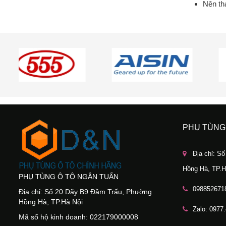
Nên th
PHỤ TÙNG
Địa chỉ: S
Hồng Hà, TP.H
PHỤ TÙNG Ô TÔ NGÂN TUẤN
098852671
Địa chỉ: Số 20 Dãy B9 Đầm Trấu, Phường
Hồng Hà, TP.Hà Nội
Zalo: 0977
Mã số hộ kinh doanh: 022179000008