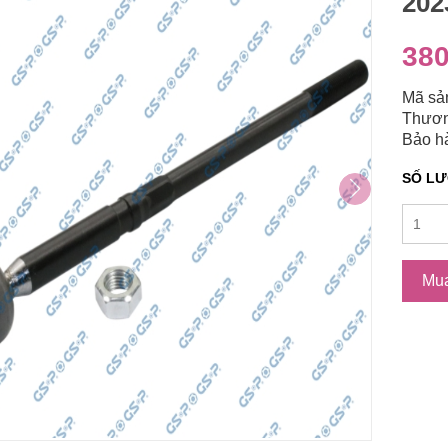
202
380
Mã sả
Thươn
Bảo hà
SỐ L
Mu