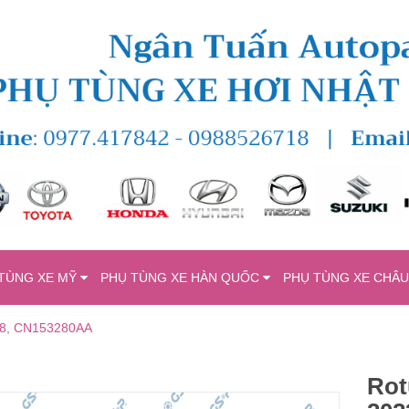
TÙNG XE MỸ
PHỤ TÙNG XE HÀN QUỐC
PHỤ TÙNG XE CHÂ
078, CN153280AA
Rot