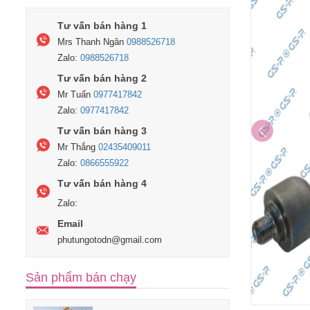
Tư vấn bán hàng 1
Mrs Thanh Ngân
0988526718
Zalo:
0988526718
Tư vấn bán hàng 2
Mr Tuấn
0977417842
Zalo:
0977417842
Tư vấn bán hàng 3
Mr Thắng
02435409011
Zalo:
0866555922
Tư vấn bán hàng 4
Zalo:
Email
phutungotodn@gmail.com
Sản phẩm bán chạy