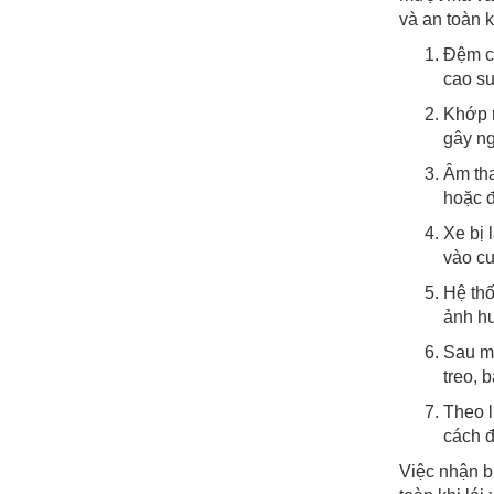
và an toàn k
Đệm ca
cao su
Khớp n
gây ng
Âm tha
hoặc đ
Xe bị 
vào cu
Hệ thố
ảnh hư
Sau mỗ
treo, 
Theo l
cách đ
Việc nhận b