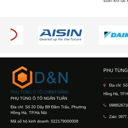
toàn khi lái 
PHỤ TÙNG
Địa chỉ: S
Hồng Hà, TP.H
PHỤ TÙNG Ô TÔ NGÂN TUẤN
098852671
Địa chỉ: Số 20 Dãy B9 Đầm Trấu, Phường
Hồng Hà, TP.Hà Nội
Zalo: 0977
Mã số hộ kinh doanh: 022179000008