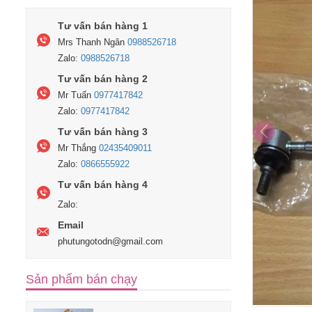
Tư vấn bán hàng 1
Mrs Thanh Ngân
0988526718
Zalo:
0988526718
Tư vấn bán hàng 2
Mr Tuấn
0977417842
Zalo:
0977417842
Tư vấn bán hàng 3
Mr Thắng
02435409011
Zalo:
0866555922
Tư vấn bán hàng 4
Zalo:
Email
phutungotodn@gmail.com
Sản phẩm bán chạy