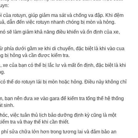
uyn:
 của rotuyn, giúp giảm ma sát và chống va đập. Khi đệm
uả, dẫn đến việc rotuyn nhanh chóng bị mòn và hỏng.
, nó sẽ làm giảm khả năng điều khiển và ổn định của xe,
từ phía dưới gầm xe khi di chuyển, đặc biệt là khi vào cua
ng bị hỏng và cần được kiểm tra.
xe của bạn có thể bị lắc lư và mất ổn định, đặc biệt là khi
ng.
, có thể do rotuyn lái bị mòn hoặc hỏng. Điều này không chỉ
, bạn nên đưa xe vào gara để kiểm tra tổng thể hệ thống
t sinh.
óc, việc tuân thủ lịch bảo dưỡng định kỳ cũng là một
m tra và thay thế khi cần thiết.
hi phí sửa chữa lớn hơn trong tương lai và đảm bảo an