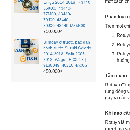
một cách ch
Ertiga 2014-2018 | 43440-
56K00, 43440-
77M00, 43440-
Phân loại r
79J00, 43440-
80J00, 43440-M55K00
Trên một chi
750.000₫
Rotuyn
Bi moay ơ trước, bạc đạn
Rotuyn
bánh trước Suzuki Celerio
2014-2018, Swift 2005-
Rotuyn
2012, Wagon R 03-12 |
huống 
9135049, 40210-4A00G
450.000₫
Tầm quan t
Rotuyn đóng 
rung động v
gây ra các 
Khi nào cần
Rotuyn là mộ
mượt mà và a