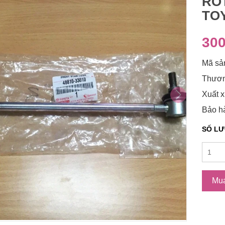
RO
TOY
300
Mã sả
Thươn
Xuất x
Bảo hà
SỐ L
Mu