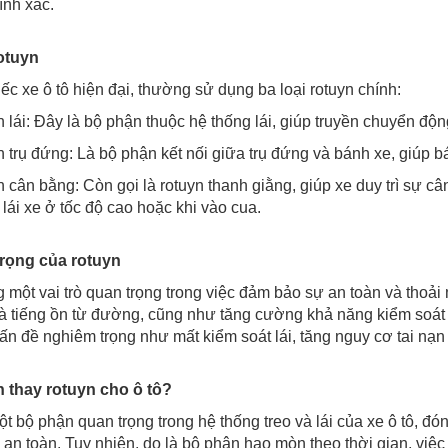
ính xác.
otuyn
ếc xe ô tô hiện đại, thường sử dụng ba loại rotuyn chính:
 lái: Đây là bộ phận thuộc hệ thống lái, giúp truyền chuyển độn
 trụ đứng: Là bộ phận kết nối giữa trụ đứng và bánh xe, giúp bán
 cân bằng: Còn gọi là rotuyn thanh giằng, giúp xe duy trì sự cân
lái xe ở tốc độ cao hoặc khi vào cua.
rọng của rotuyn
một vai trò quan trọng trong việc đảm bảo sự an toàn và thoải m
à tiếng ồn từ đường, cũng như tăng cường khả năng kiểm soát v
vấn đề nghiêm trọng như mất kiểm soát lái, tăng nguy cơ tai nạ
 thay rotuyn cho ô tô?
t bộ phận quan trọng trong hệ thống treo và lái của xe ô tô, đó
n toàn. Tuy nhiên, do là bộ phận hao mòn theo thời gian, việc t