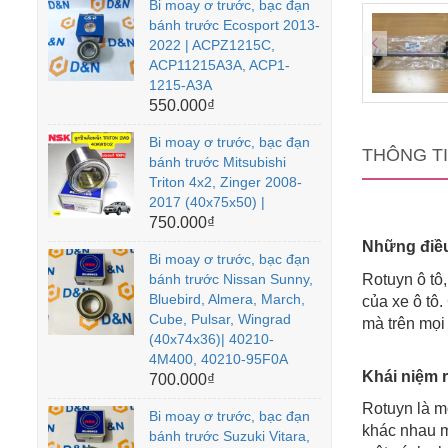
Bi moay ơ trước, bạc đạn
bánh trước Ecosport 2013-
2022 | ACPZ1215C,
ACP11215A3A, ACP1-
1215-A3A
550.000₫
Bi moay ơ trước, bạc đạn
THÔNG T
bánh trước Mitsubishi
Triton 4x2, Zinger 2008-
2017 (40x75x50) |
750.000₫
Những điều 
Bi moay ơ trước, bạc đạn
bánh trước Nissan Sunny,
Rotuyn ô tô,
Bluebird, Almera, March,
của xe ô tô
Cube, Pulsar, Wingrad
mà trên mọi 
(40x74x36)| 40210-
4M400, 40210-95F0A
Khái niệm 
700.000₫
Rotuyn là m
Bi moay ơ trước, bạc đạn
khác nhau m
bánh trước Suzuki Vitara,