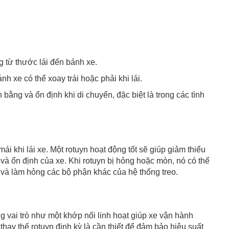
g từ thước lái đến bánh xe.
h xe có thể xoay trái hoặc phải khi lái.
 bằng và ổn định khi di chuyển, đặc biệt là trong các tình
ái khi lái xe. Một rotuyn hoạt động tốt sẽ giúp giảm thiểu
à ổn định của xe. Khi rotuyn bị hỏng hoặc mòn, nó có thể
n và làm hỏng các bộ phận khác của hệ thống treo.
ng vai trò như một khớp nối linh hoạt giúp xe vận hành
hay thế rotuyn định kỳ là cần thiết để đảm bảo hiệu suất