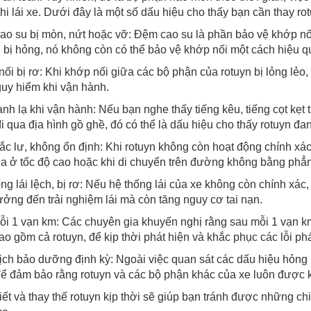
hi lái xe. Dưới đây là một số dấu hiệu cho thấy bạn cần thay rot
o su bị mòn, nứt hoặc vỡ: Đệm cao su là phần bảo vệ khớp nối
 bị hỏng, nó không còn có thể bảo vệ khớp nối một cách hiệu q
ối bị rơ: Khi khớp nối giữa các bộ phận của rotuyn bị lỏng lẻo
uy hiểm khi vận hành.
nh lạ khi vận hành: Nếu bạn nghe thấy tiếng kêu, tiếng cọt kẹt 
i qua địa hình gồ ghề, đó có thể là dấu hiệu cho thấy rotuyn đa
lắc lư, không ổn định: Khi rotuyn không còn hoạt động chính xác, 
a ở tốc độ cao hoặc khi di chuyển trên đường không bằng phẳ
ng lái lệch, bị rơ: Nếu hệ thống lái của xe không còn chính xác
ởng đến trải nghiệm lái mà còn tăng nguy cơ tai nạn.
i 1 vạn km: Các chuyên gia khuyến nghị rằng sau mỗi 1 vạn km
bao gồm cả rotuyn, để kịp thời phát hiện và khắc phục các lỗi phá
ịch bảo dưỡng định kỳ: Ngoài việc quan sát các dấu hiệu hỏng h
ể đảm bảo rằng rotuyn và các bộ phận khác của xe luôn được kiể
iết và thay thế rotuyn kịp thời sẽ giúp bạn tránh được những c