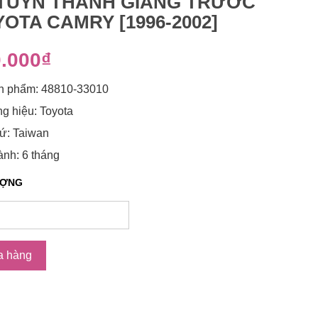
TUYN THANH GIẰNG TRƯỚC
OTA CAMRY [1996-2002]
.000₫
n phẩm: 48810-33010
g hiệu: Toyota
ứ: Taiwan
nh: 6 tháng
ƯỢNG
a hàng