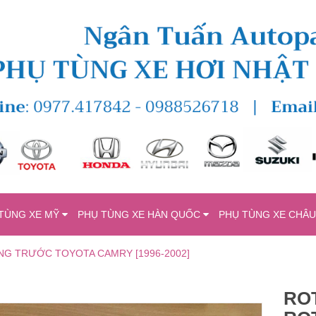
TÙNG XE MỸ
PHỤ TÙNG XE HÀN QUỐC
PHỤ TÙNG XE CHÂ
G TRƯỚC TOYOTA CAMRY [1996-2002]
RO