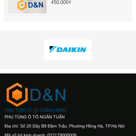
450.000₫
PHỤ TÙNG Ô TÔ NGÂN TUẤN
Địa chỉ: Số 20 Dãy B9 Đầm Trấu, Phường Hồng Hà, TP.Hà Nội
Mã số hộ kinh doanh: 022179000008