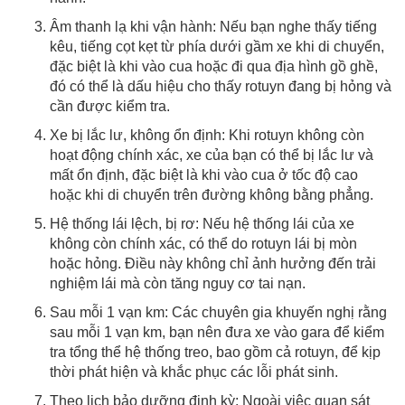
Âm thanh lạ khi vận hành: Nếu bạn nghe thấy tiếng
kêu, tiếng cọt kẹt từ phía dưới gầm xe khi di chuyển,
đặc biệt là khi vào cua hoặc đi qua địa hình gồ ghề,
đó có thể là dấu hiệu cho thấy rotuyn đang bị hỏng và
cần được kiểm tra.
Xe bị lắc lư, không ổn định: Khi rotuyn không còn
hoạt động chính xác, xe của bạn có thể bị lắc lư và
mất ổn định, đặc biệt là khi vào cua ở tốc độ cao
hoặc khi di chuyển trên đường không bằng phẳng.
Hệ thống lái lệch, bị rơ: Nếu hệ thống lái của xe
không còn chính xác, có thể do rotuyn lái bị mòn
hoặc hỏng. Điều này không chỉ ảnh hưởng đến trải
nghiệm lái mà còn tăng nguy cơ tai nạn.
Sau mỗi 1 vạn km: Các chuyên gia khuyến nghị rằng
sau mỗi 1 vạn km, bạn nên đưa xe vào gara để kiểm
tra tổng thể hệ thống treo, bao gồm cả rotuyn, để kịp
thời phát hiện và khắc phục các lỗi phát sinh.
Theo lịch bảo dưỡng định kỳ: Ngoài việc quan sát