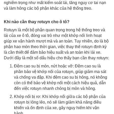
nghiêm trọng như mất kiểm soát lái, tăng nguy cơ tai nạn
và làm hỏng các bộ phận khác của hệ thống treo.
Khi nào cần thay rotuyn cho ô tô?
Rotuyn là một bộ phận quan trọng trong hệ thống treo và
lái của xe ô tô, đóng vai trò như một khớp nối linh hoạt
giúp xe vận hành mượt mà và an toàn. Tuy nhiên, do là bộ
phận hao mòn theo thời gian, việc thay thế rotuyn định kỳ
là cần thiết để đảm bảo hiệu suất và an toàn khi lái xe.
Dưới đây là một số dấu hiệu cho thấy bạn cần thay rotuyn:
Đệm cao su bị mòn, nứt hoặc vỡ: Đệm cao su là
phần bảo vệ khớp nối của rotuyn, giúp giảm ma sát
và chống va đập. Khi đệm cao su bị hỏng, nó không
còn có thể bảo vệ khớp nối một cách hiệu quả, dẫn
đến việc rotuyn nhanh chóng bị mòn và hỏng.
Khớp nối bị rơ: Khi khớp nối giữa các bộ phận của
rotuyn bị lỏng lẻo, nó sẽ làm giảm khả năng điều
khiển và ổn định của xe, gây nguy hiểm khi vận
hành.