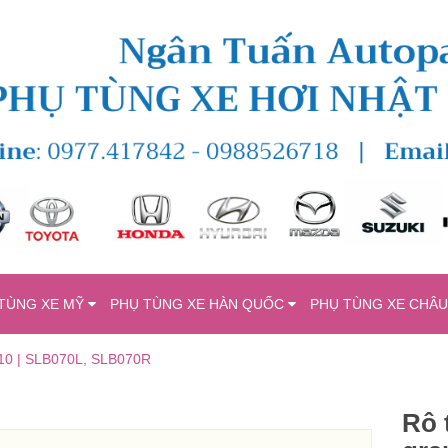
TÙNG XE MỸ
PHỤ TÙNG XE HÀN QUỐC
PHỤ TÙNG XE CHÂ
2010 | SLB070L, SLB070R
Rô 