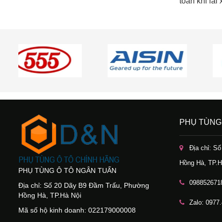
toàn khi lái 
PHỤ TÙNG
Địa chỉ: S
Hồng Hà, TP.H
PHỤ TÙNG Ô TÔ NGÂN TUẤN
098852671
Địa chỉ: Số 20 Dãy B9 Đầm Trấu, Phường
Hồng Hà, TP.Hà Nội
Zalo: 0977
Mã số hộ kinh doanh: 022179000008