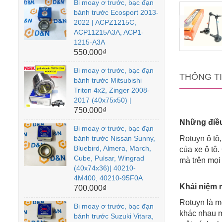
Bi moay ơ trước, bạc đạn
bánh trước Ecosport 2013-
2022 | ACPZ1215C,
ACP11215A3A, ACP1-
1215-A3A
550.000₫
Bi moay ơ trước, bạc đạn
THÔNG T
bánh trước Mitsubishi
Triton 4x2, Zinger 2008-
2017 (40x75x50) |
750.000₫
Những điều 
Bi moay ơ trước, bạc đạn
bánh trước Nissan Sunny,
Rotuyn ô tô,
Bluebird, Almera, March,
của xe ô tô
Cube, Pulsar, Wingrad
mà trên mọi 
(40x74x36)| 40210-
4M400, 40210-95F0A
Khái niệm 
700.000₫
Rotuyn là m
Bi moay ơ trước, bạc đạn
khác nhau m
bánh trước Suzuki Vitara,