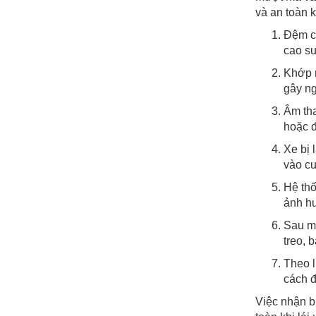
và an toàn k
Đệm ca
cao su
Khớp n
gây ng
Âm tha
hoặc đ
Xe bị 
vào cu
Hệ thố
ảnh hư
Sau mỗ
treo, 
Theo l
cách đ
Việc nhận b