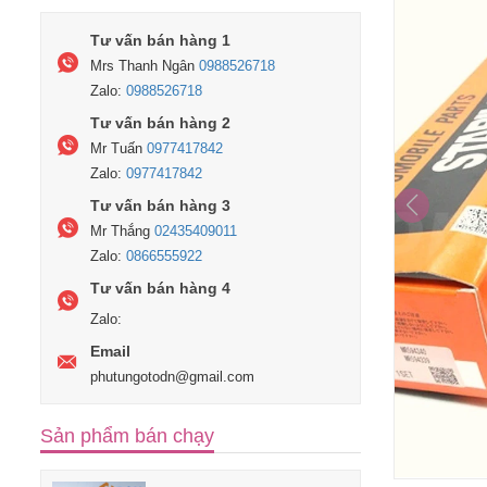
Tư vấn bán hàng 1
Mrs Thanh Ngân
0988526718
Zalo:
0988526718
Tư vấn bán hàng 2
Mr Tuấn
0977417842
Zalo:
0977417842
Tư vấn bán hàng 3
Mr Thắng
02435409011
Zalo:
0866555922
Tư vấn bán hàng 4
Zalo:
Email
phutungotodn@gmail.com
Sản phẩm bán chạy