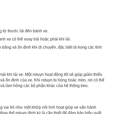
g từ thước lái đến bánh xe.
h xe có thể xoay trái hoặc phải khi lái.
 bằng và ổn định khi di chuyển, đặc biệt là trong các tình
ái khi lái xe. Một rotuyn hoạt động tốt sẽ giúp giảm thiểu
à ổn định của xe. Khi rotuyn bị hỏng hoặc mòn, nó có thể
n và làm hỏng các bộ phận khác của hệ thống treo.
ng vai trò như một khớp nối linh hoạt giúp xe vận hành
hay thế rotuyn định kỳ là cần thiết để đảm bảo hiệu suất