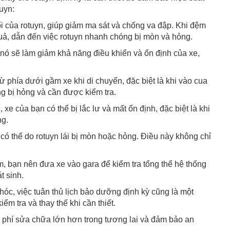
uyn:
 của rotuyn, giúp giảm ma sát và chống va đập. Khi đệm
uả, dẫn đến việc rotuyn nhanh chóng bị mòn và hỏng.
, nó sẽ làm giảm khả năng điều khiển và ổn định của xe,
từ phía dưới gầm xe khi di chuyển, đặc biệt là khi vào cua
ng bị hỏng và cần được kiểm tra.
xe của bạn có thể bị lắc lư và mất ổn định, đặc biệt là khi
ng.
, có thể do rotuyn lái bị mòn hoặc hỏng. Điều này không chỉ
, bạn nên đưa xe vào gara để kiểm tra tổng thể hệ thống
t sinh.
óc, việc tuân thủ lịch bảo dưỡng định kỳ cũng là một
m tra và thay thế khi cần thiết.
hi phí sửa chữa lớn hơn trong tương lai và đảm bảo an