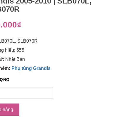
ndis 2005-2010 | SLB070L,
B070R
.000₫
LB070L, SLB070R
g hiệu: 555
ứ: Nhật Bản
thêm:
Phụ tùng Grandis
ƯỢNG
a hàng