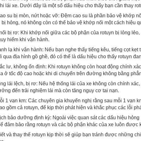
hi lái xe. Dưới đây là một số dấu hiệu cho thấy bạn cần thay rot
o su bị mòn, nứt hoặc vỡ: Đệm cao su là phần bảo vệ khớp nối
 bị hỏng, nó không còn có thể bảo vệ khớp nối một cách hiệu q
ối bị rơ: Khi khớp nối giữa các bộ phận của rotuyn bị lỏng lẻo
uy hiểm khi vận hành.
nh lạ khi vận hành: Nếu bạn nghe thấy tiếng kêu, tiếng cọt kẹt 
i qua địa hình gồ ghề, đó có thể là dấu hiệu cho thấy rotuyn đa
lắc lư, không ổn định: Khi rotuyn không còn hoạt động chính xác, 
a ở tốc độ cao hoặc khi di chuyển trên đường không bằng phẳ
ng lái lệch, bị rơ: Nếu hệ thống lái của xe không còn chính xác
ởng đến trải nghiệm lái mà còn tăng nguy cơ tai nạn.
i 1 vạn km: Các chuyên gia khuyến nghị rằng sau mỗi 1 vạn km
bao gồm cả rotuyn, để kịp thời phát hiện và khắc phục các lỗi phá
ịch bảo dưỡng định kỳ: Ngoài việc quan sát các dấu hiệu hỏng h
ể đảm bảo rằng rotuyn và các bộ phận khác của xe luôn được kiể
iết và thay thế rotuyn kịp thời sẽ giúp bạn tránh được những c