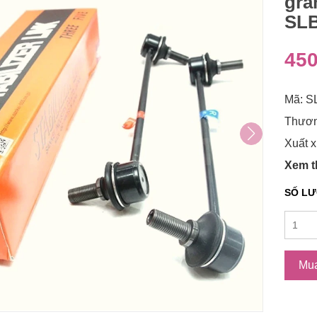
gra
SL
450
Mã: S
Thươn
Xuất x
Xem 
SỐ L
Mu