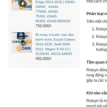
một cách ch
Ertiga 2014-2018 | 43440-
56K00, 43440-
77M00, 43440-
Phân loại r
79J00, 43440-
80J00, 43440-M55K00
Trên một chi
750.000₫
Rotuyn
Bi moay ơ trước, bạc đạn
Rotuyn
bánh trước Suzuki Celerio
2014-2018, Swift 2005-
Rotuyn
2012, Wagon R 03-12 |
huống 
9135049, 40210-4A00G
450.000₫
Tầm quan t
Rotuyn đóng 
rung động v
gây ra các 
Khi nào cần
Rotuyn là mộ
mượt mà và a