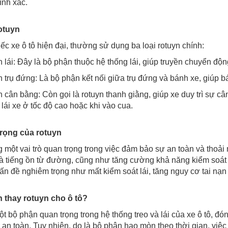
ính xác.
otuyn
ếc xe ô tô hiện đại, thường sử dụng ba loại rotuyn chính:
 lái: Đây là bộ phận thuộc hệ thống lái, giúp truyền chuyển độn
 trụ đứng: Là bộ phận kết nối giữa trụ đứng và bánh xe, giúp bán
 cân bằng: Còn gọi là rotuyn thanh giằng, giúp xe duy trì sự cân
lái xe ở tốc độ cao hoặc khi vào cua.
rọng của rotuyn
một vai trò quan trọng trong việc đảm bảo sự an toàn và thoải m
à tiếng ồn từ đường, cũng như tăng cường khả năng kiểm soát v
vấn đề nghiêm trọng như mất kiểm soát lái, tăng nguy cơ tai nạ
 thay rotuyn cho ô tô?
t bộ phận quan trọng trong hệ thống treo và lái của xe ô tô, đó
n toàn. Tuy nhiên, do là bộ phận hao mòn theo thời gian, việc t