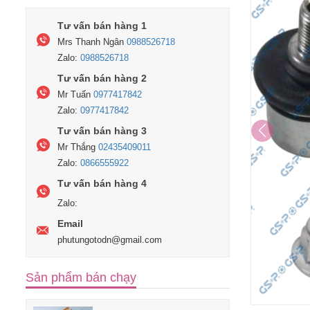
Tư vấn bán hàng 1
Mrs Thanh Ngân
0988526718
Zalo:
0988526718
Tư vấn bán hàng 2
Mr Tuấn
0977417842
Zalo:
0977417842
Tư vấn bán hàng 3
Mr Thắng
02435409011
Zalo:
0866555922
Tư vấn bán hàng 4
Zalo:
Email
phutungotodn@gmail.com
Sản phẩm bán chạy