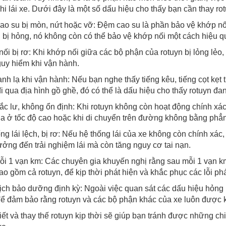
hi lái xe. Dưới đây là một số dấu hiệu cho thấy bạn cần thay rot
o su bị mòn, nứt hoặc vỡ: Đệm cao su là phần bảo vệ khớp nối
 bị hỏng, nó không còn có thể bảo vệ khớp nối một cách hiệu q
ối bị rơ: Khi khớp nối giữa các bộ phận của rotuyn bị lỏng lẻo
uy hiểm khi vận hành.
nh lạ khi vận hành: Nếu bạn nghe thấy tiếng kêu, tiếng cọt kẹt 
i qua địa hình gồ ghề, đó có thể là dấu hiệu cho thấy rotuyn đa
lắc lư, không ổn định: Khi rotuyn không còn hoạt động chính xác, 
a ở tốc độ cao hoặc khi di chuyển trên đường không bằng phẳ
ng lái lệch, bị rơ: Nếu hệ thống lái của xe không còn chính xác
ởng đến trải nghiệm lái mà còn tăng nguy cơ tai nạn.
i 1 vạn km: Các chuyên gia khuyến nghị rằng sau mỗi 1 vạn km
bao gồm cả rotuyn, để kịp thời phát hiện và khắc phục các lỗi phá
ịch bảo dưỡng định kỳ: Ngoài việc quan sát các dấu hiệu hỏng h
ể đảm bảo rằng rotuyn và các bộ phận khác của xe luôn được kiể
iết và thay thế rotuyn kịp thời sẽ giúp bạn tránh được những c