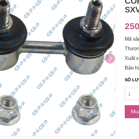
COR
SXV
250
Mã sả
Thươn
Xuất x
Bảo hà
SỐ L
Mu