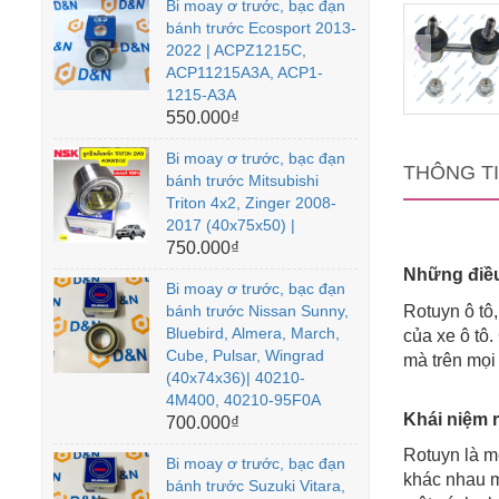
Bi moay ơ trước, bạc đạn
bánh trước Ecosport 2013-
2022 | ACPZ1215C,
ACP11215A3A, ACP1-
1215-A3A
550.000₫
Bi moay ơ trước, bạc đạn
THÔNG T
bánh trước Mitsubishi
Triton 4x2, Zinger 2008-
2017 (40x75x50) |
750.000₫
Những điều 
Bi moay ơ trước, bạc đạn
bánh trước Nissan Sunny,
Rotuyn ô tô,
Bluebird, Almera, March,
của xe ô tô
Cube, Pulsar, Wingrad
mà trên mọi 
(40x74x36)| 40210-
4M400, 40210-95F0A
Khái niệm 
700.000₫
Rotuyn là m
Bi moay ơ trước, bạc đạn
khác nhau m
bánh trước Suzuki Vitara,