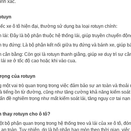
ính xác.
otuyn
ếc xe ô tô hiện đại, thường sử dụng ba loại rotuyn chính:
 lái: Đây là bộ phận thuộc hệ thống lái, giúp truyền chuyển độn
 trụ đứng: Là bộ phận kết nối giữa trụ đứng và bánh xe, giúp bán
 cân bằng: Còn gọi là rotuyn thanh giằng, giúp xe duy trì sự cân
lái xe ở tốc độ cao hoặc khi vào cua.
rọng của rotuyn
một vai trò quan trọng trong việc đảm bảo sự an toàn và thoải m
à tiếng ồn từ đường, cũng như tăng cường khả năng kiểm soát v
vấn đề nghiêm trọng như mất kiểm soát lái, tăng nguy cơ tai nạ
 thay rotuyn cho ô tô?
t bộ phận quan trọng trong hệ thống treo và lái của xe ô tô, đó
n toàn. Tuy nhiên, do là bộ phận hao mòn theo thời gian, việc t