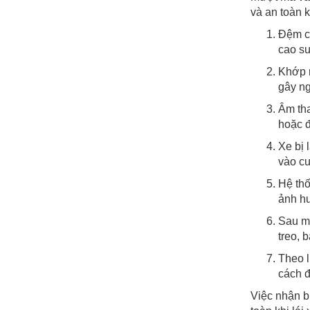
và an toàn k
Đệm ca
cao su
Khớp n
gây ng
Âm tha
hoặc đ
Xe bị 
vào cu
Hệ thố
ảnh hư
Sau mỗ
treo, 
Theo l
cách đ
Việc nhận b