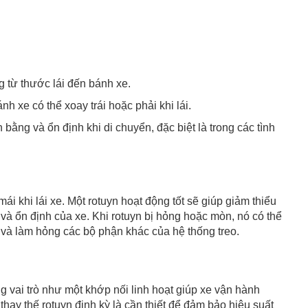
g từ thước lái đến bánh xe.
h xe có thể xoay trái hoặc phải khi lái.
 bằng và ổn định khi di chuyển, đặc biệt là trong các tình
ái khi lái xe. Một rotuyn hoạt động tốt sẽ giúp giảm thiểu
à ổn định của xe. Khi rotuyn bị hỏng hoặc mòn, nó có thể
n và làm hỏng các bộ phận khác của hệ thống treo.
ng vai trò như một khớp nối linh hoạt giúp xe vận hành
hay thế rotuyn định kỳ là cần thiết để đảm bảo hiệu suất