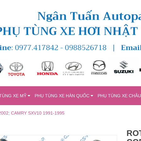
TÙNG XE MỸ
PHỤ TÙNG XE HÀN QUỐC
PHỤ TÙNG XE CHÂ
002; CAMRY SXV10 1991-1995
RO