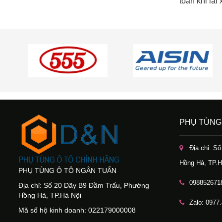
toàn khi lái 
PHỤ TÙNG
Địa chỉ: S
Hồng Hà, TP.H
PHỤ TÙNG Ô TÔ NGÂN TUẤN
098852671
Địa chỉ: Số 20 Dãy B9 Đầm Trấu, Phường
Hồng Hà, TP.Hà Nội
Zalo: 0977
Mã số hộ kinh doanh: 022179000008