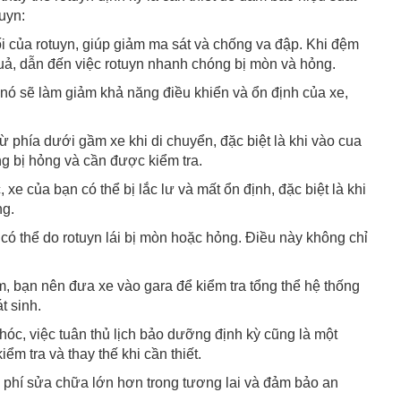
uyn:
 của rotuyn, giúp giảm ma sát và chống va đập. Khi đệm
uả, dẫn đến việc rotuyn nhanh chóng bị mòn và hỏng.
, nó sẽ làm giảm khả năng điều khiển và ổn định của xe,
từ phía dưới gầm xe khi di chuyển, đặc biệt là khi vào cua
ng bị hỏng và cần được kiểm tra.
xe của bạn có thể bị lắc lư và mất ổn định, đặc biệt là khi
ng.
, có thể do rotuyn lái bị mòn hoặc hỏng. Điều này không chỉ
, bạn nên đưa xe vào gara để kiểm tra tổng thể hệ thống
t sinh.
óc, việc tuân thủ lịch bảo dưỡng định kỳ cũng là một
m tra và thay thế khi cần thiết.
hi phí sửa chữa lớn hơn trong tương lai và đảm bảo an