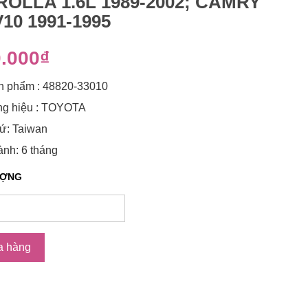
OLLA 1.6L 1989-2002; CAMRY
10 1991-1995
.000₫
n phẩm : 48820-33010
g hiệu : TOYOTA
ứ: Taiwan
nh: 6 tháng
ƯỢNG
a hàng