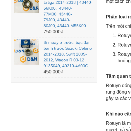
một cách ch
Ertiga 2014-2018 | 43440-
56K00, 43440-
77M00, 43440-
Phân loại r
79J00, 43440-
80J00, 43440-M55K00
Trên một chi
750.000₫
Rotuyn
Bi moay ơ trước, bạc đạn
Rotuyn
bánh trước Suzuki Celerio
2014-2018, Swift 2005-
Rotuyn
2012, Wagon R 03-12 |
huống 
9135049, 40210-4A00G
450.000₫
Tầm quan t
Rotuyn đóng 
rung động v
gây ra các 
Khi nào cần
Rotuyn là mộ
mượt mà và a