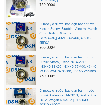
(40x75x50) |
750.000₫
Bi moay ơ trước, bạc đạn bánh trước
Nissan Sunny, Bluebird, Almera, March,
Cube, Pulsar, Wingrad
(40x74x36)| 40210-4M400, 40210-
95F0A
700.000₫
Bi moay ơ trước, bạc đạn bánh trước
Suzuki Vitara, Ertiga 2014-2018
| 43440-56K00, 43440-77M00, 43440-
79J00, 43440- 80J00, 43440-M55K00
750.000₫
Bi moay ơ trước, bạc đạn bánh trước
Suzuki Celerio 2014-2018, Swift 2005-
2012, Wagon R 03-12 | 9135049,
40210-4A00G