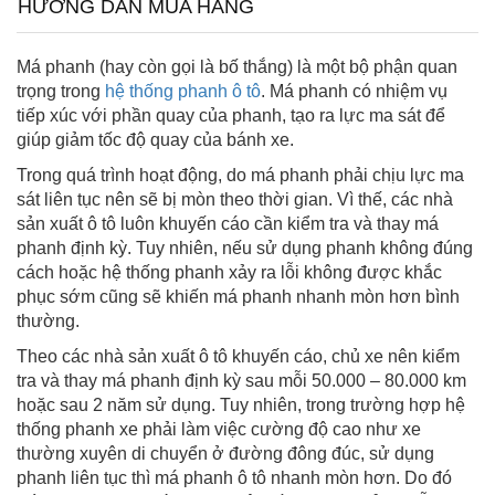
HƯỚNG DẪN MUA HÀNG
Má phanh (hay còn gọi là bố thắng) là một bộ phận quan
trọng trong
hệ thống phanh ô tô
. Má phanh có nhiệm vụ
tiếp xúc với phần quay của phanh, tạo ra lực ma sát để
giúp giảm tốc độ quay của bánh xe.
Trong quá trình hoạt động, do má phanh phải chịu lực ma
sát liên tục nên sẽ bị mòn theo thời gian. Vì thế, các nhà
sản xuất ô tô luôn khuyến cáo cần kiểm tra và thay má
phanh định kỳ. Tuy nhiên, nếu sử dụng phanh không đúng
cách hoặc hệ thống phanh xảy ra lỗi không được khắc
phục sớm cũng sẽ khiến má phanh nhanh mòn hơn bình
thường.
Theo các nhà sản xuất ô tô khuyến cáo, chủ xe nên kiểm
tra và thay má phanh định kỳ sau mỗi 50.000 – 80.000 km
hoặc sau 2 năm sử dụng. Tuy nhiên, trong trường hợp hệ
thống phanh xe phải làm việc cường độ cao như xe
thường xuyên di chuyển ở đường đông đúc, sử dụng
phanh liên tục thì má phanh ô tô nhanh mòn hơn. Do đó