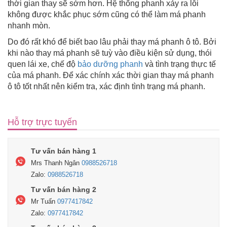
thời gian thay sẽ sớm hơn. Hệ thống phanh xảy ra lỗi
không được khắc phục sớm cũng có thể làm má phanh
nhanh mòn.
Do đó rất khó để biết bao lâu phải thay má phanh ô tô. Bởi
khi nào thay má phanh sẽ tuỳ vào điều kiện sử dụng, thói
quen lái xe, chế độ
bảo dưỡng phanh
và tình trạng thực tế
của má phanh. Để xác chính xác thời gian thay má phanh
ô tô tốt nhất nên kiểm tra, xác định tình trạng má phanh.
Hỗ trợ trực tuyến
Tư vấn bán hàng 1
Mrs Thanh Ngân
0988526718
Zalo:
0988526718
Tư vấn bán hàng 2
Mr Tuấn
0977417842
Zalo:
0977417842