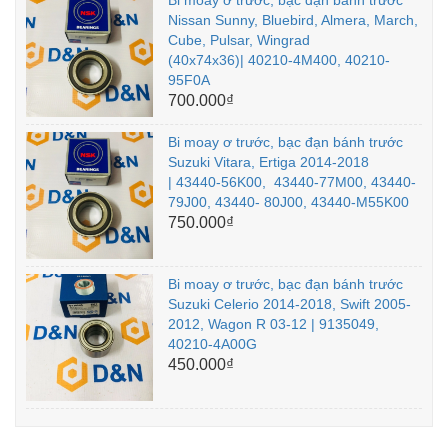
Bi moay ơ trước, bạc đạn bánh trước
Nissan Sunny, Bluebird, Almera, March,
Cube, Pulsar, Wingrad
(40x74x36)| 40210-4M400, 40210-
95F0A
700.000₫
Bi moay ơ trước, bạc đạn bánh trước
Suzuki Vitara, Ertiga 2014-2018
| 43440-56K00, 43440-77M00, 43440-
79J00, 43440- 80J00, 43440-M55K00
750.000₫
Bi moay ơ trước, bạc đạn bánh trước
Suzuki Celerio 2014-2018, Swift 2005-
2012, Wagon R 03-12 | 9135049,
40210-4A00G
450.000₫