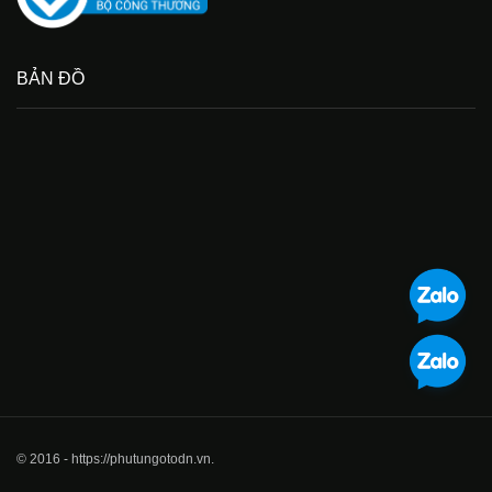
BẢN ĐỒ
© 2016 - https://phutungotodn.vn.