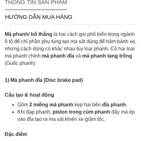
THÔNG TIN SẢN PHẨM
HƯỚNG DẪN MUA HÀNG
Má phanh/
bố thắng
là hai cách gọi phổ biến trong ngành
ô tô để chỉ phần phụ tùng tạo ma sát dùng để hãm bánh xe,
nhưng cách dùng có khác nhau tùy loại phanh. Có hai loại
má phanh chính
m
á phanh đĩa
và
m
á phanh
tang trống
(Guốc phanh)
1) Má phanh đĩa (Disc brake pad)
Cấu tạo & hoạt động
Gồm
2 miếng má phanh
kẹp hai bên
đĩa phanh
.
Khi đạp phanh,
piston trong cùm phanh
đẩy má ép
vào đĩa tạo ra ma sát
khiến
xe giảm tốc.
Đặc điểm