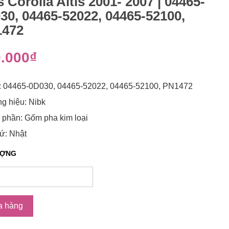
s Corolla Altis 2001- 2007 | 04465-
30, 04465-52022, 04465-52100,
472
.000₫
: 04465-0D030, 04465-52022, 04465-52100, PN1472
g hiệu: Nibk
 phần: Gốm pha kim loại
ứ: Nhật
ƯỢNG
a hàng