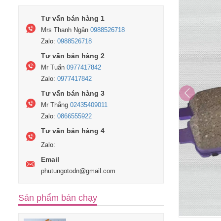
Tư vấn bán hàng 1
Mrs Thanh Ngân
0988526718
Zalo:
0988526718
Tư vấn bán hàng 2
Mr Tuấn
0977417842
Zalo:
0977417842
Tư vấn bán hàng 3
Mr Thắng
02435409011
Zalo:
0866555922
Tư vấn bán hàng 4
Zalo:
Email
phutungotodn@gmail.com
Sản phẩm bán chạy