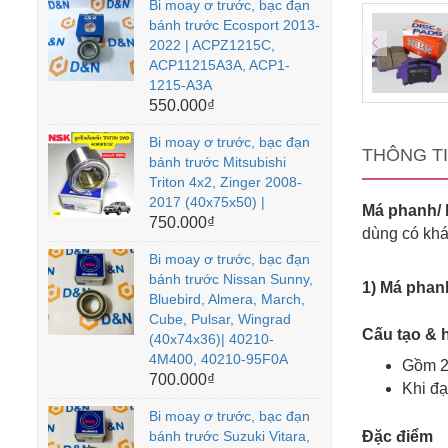
Bi moay ơ trước, bạc đạn
bánh trước Ecosport 2013-
2022 | ACPZ1215C,
ACP11215A3A, ACP1-
1215-A3A
550.000₫
Bi moay ơ trước, bạc đạn
THÔNG T
bánh trước Mitsubishi
Triton 4x2, Zinger 2008-
2017 (40x75x50) |
Má phanh/
750.000₫
dùng có khá
Bi moay ơ trước, bạc đạn
bánh trước Nissan Sunny,
1) Má phanh
Bluebird, Almera, March,
Cube, Pulsar, Wingrad
Cấu tạo & 
(40x74x36)| 40210-
4M400, 40210-95F0A
Gồm 2
700.000₫
Khi đạ
Bi moay ơ trước, bạc đạn
bánh trước Suzuki Vitara,
Đặc điểm