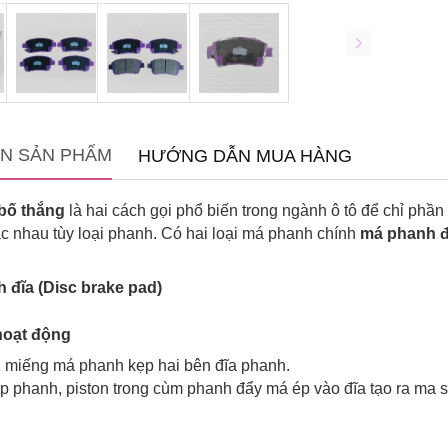
IN SẢN PHẨM
HƯỚNG DẪN MUA HÀNG
bố thắng
là hai cách gọi phổ biến trong ngành ô tô để chỉ phầ
c nhau tùy loại phanh. Có hai loại má phanh chính
m
á phanh đ
 đĩa (Disc brake pad)
hoạt động
 miếng má phanh kẹp hai bên đĩa phanh.
p phanh, piston trong cùm phanh đẩy má ép vào đĩa tạo ra ma 