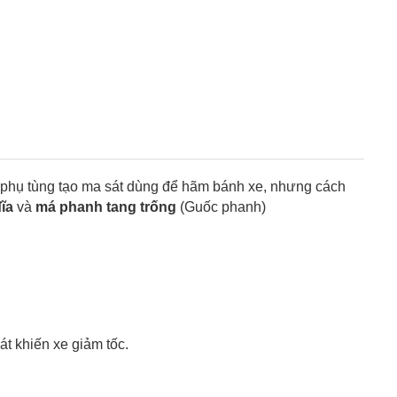
n phụ tùng tạo ma sát dùng để hãm bánh xe, nhưng cách
ĩa
và
m
á phanh
tang trống
(Guốc phanh)
sát
khiến
xe giảm tốc.