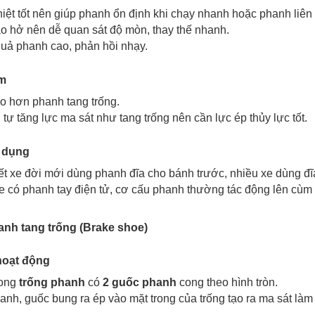
iệt tốt nên giúp phanh ổn định khi chạy nhanh hoặc phanh liên 
o hở nên dễ quan sát độ mòn, thay thế nhanh.
uả phanh cao, phản hồi nhạy.
m
o hơn phanh tang trống.
tự tăng lực ma sát như tang trống nên cần lực ép thủy lực tốt.
 dụng
t xe đời mới dùng phanh đĩa cho bánh trước, nhiều xe dùng đĩ
e có phanh tay điện tử, cơ cấu phanh thường tác động lên
cùm
anh tang trống (
B
rake shoe)
hoạt động
rong
trống phanh
có
2 guốc phanh
cong theo hình tròn.
anh, guốc bung ra ép vào mặt trong của trống
tạo ra
ma sát làm