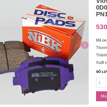
Vio
0D0
PN1
530
Mã oe
Thươn
Thành
Xuất x
SỐ L
Mu