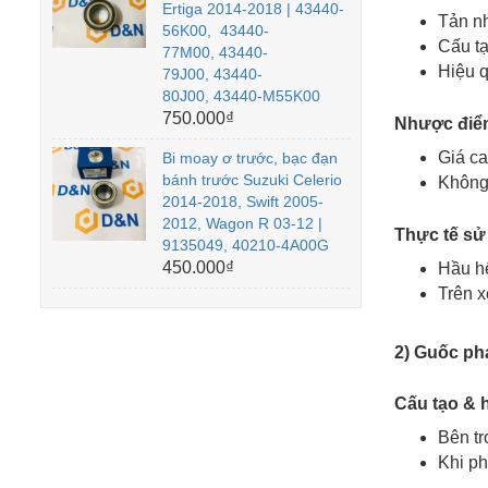
Ertiga 2014-2018 | 43440-
Tản nh
56K00, 43440-
Cấu tạ
77M00, 43440-
Hiệu q
79J00, 43440-
80J00, 43440-M55K00
750.000₫
Nhược điể
Giá ca
Bi moay ơ trước, bạc đạn
bánh trước Suzuki Celerio
Không 
2014-2018, Swift 2005-
2012, Wagon R 03-12 |
Thực tế sử
9135049, 40210-4A00G
450.000₫
Hầu hế
Trên x
2) Guốc ph
Cấu tạo & 
Bên t
Khi ph