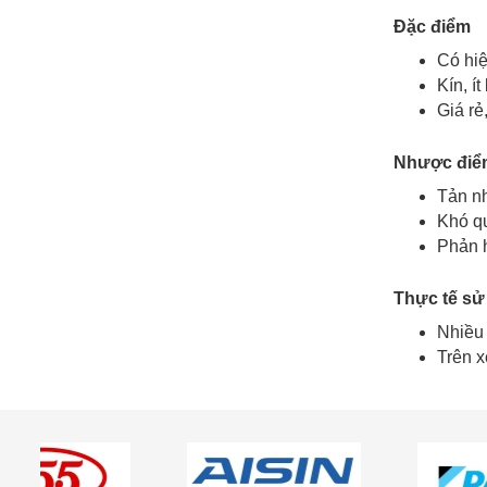
Đặc điểm
Có hiệ
Kín, í
Giá rẻ
Nhược điể
Tản nh
Khó qu
Phản h
Thực tế sử
Nhiều 
Trên x