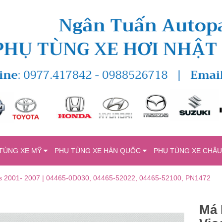
TÙNG XE MỸ
PHỤ TÙNG XE HÀN QUỐC
PHỤ TÙNG XE CHÂ
tis 2001- 2007 | 04465-0D030, 04465-52022, 04465-52100, PN1472
Má 