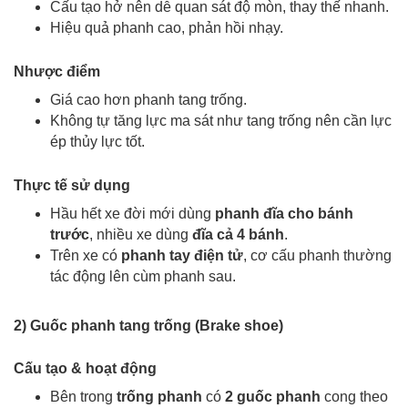
Cấu tạo hở nên dễ quan sát độ mòn, thay thế nhanh.
Hiệu quả phanh cao, phản hồi nhạy.
Nhược điểm
Giá cao hơn phanh tang trống.
Không tự tăng lực ma sát như tang trống nên cần lực
ép thủy lực tốt.
Thực tế sử dụng
Hầu hết xe đời mới dùng
phanh đĩa cho bánh
trước
, nhiều xe dùng
đĩa cả 4 bánh
.
Trên xe có
phanh tay điện tử
, cơ cấu phanh thường
tác động lên
cùm phanh
sau.
2) Guốc phanh tang trống (
B
rake shoe)
Cấu tạo & hoạt động
Bên trong
trống phanh
có
2 guốc phanh
cong theo