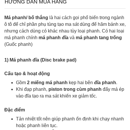
HƯỚNG DẪN MUA HÀNG
Má phanh/
bố thắng
là hai cách gọi phổ biến trong ngành
ô tô để chỉ phần phụ tùng tạo ma sát dùng để hãm bánh xe,
nhưng cách dùng có khác nhau tùy loại phanh. Có hai loại
má phanh chính
m
á phanh đĩa
và
m
á phanh
tang trống
(Guốc phanh)
1) Má phanh đĩa (Disc brake pad)
Cấu tạo & hoạt động
Gồm
2 miếng má phanh
kẹp hai bên
đĩa phanh
.
Khi đạp phanh,
piston trong cùm phanh
đẩy má ép
vào đĩa tạo ra ma sát
khiến
xe giảm tốc.
Đặc điểm
Tản nhiệt tốt nên giúp phanh ổn định khi chạy nhanh
hoặc phanh liên tục.