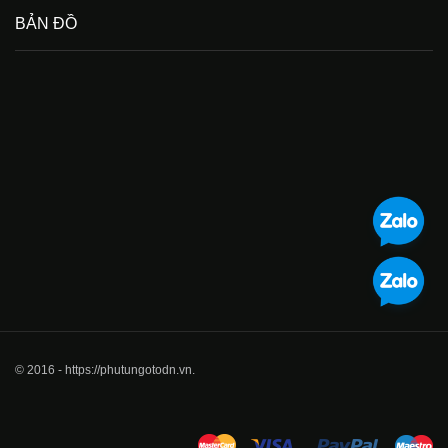
BẢN ĐỒ
© 2016 - https://phutungotodn.vn.