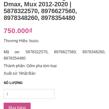
Dmax, Mux 2012-2020 |
5878322570, 8976627560,
8978348260, 8978354480
750.000₫
Thương Hiệu: Isuzu
Mã oe: 5878322570, 8976627560, 8978348260,
8978354480
Thành phần: Gốm pha kim loại
Xuất xứ: Nhật Bản
SỐ LƯỢNG
Mua hàng