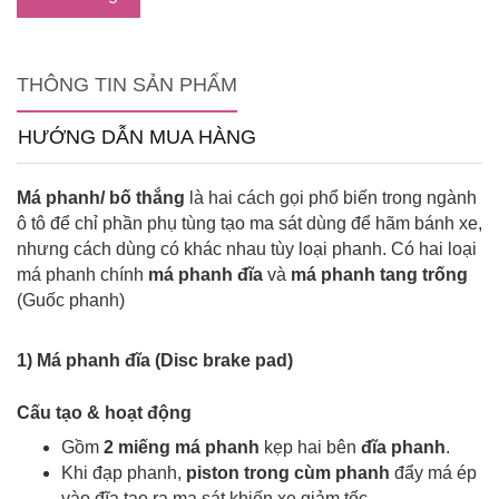
THÔNG TIN SẢN PHẨM
HƯỚNG DẪN MUA HÀNG
Má phanh/
bố thắng
là hai cách gọi phổ biến trong ngành
ô tô để chỉ phần phụ tùng tạo ma sát dùng để hãm bánh xe,
nhưng cách dùng có khác nhau tùy loại phanh. Có hai loại
má phanh chính
m
á phanh đĩa
và
m
á phanh
tang trống
(Guốc phanh)
1) Má phanh đĩa (Disc brake pad)
Cấu tạo & hoạt động
Gồm
2 miếng má phanh
kẹp hai bên
đĩa phanh
.
Khi đạp phanh,
piston trong cùm phanh
đẩy má ép
vào đĩa tạo ra ma sát
khiến
xe giảm tốc.