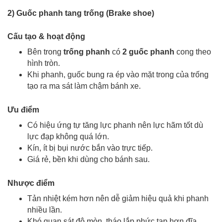
2) Guốc phanh tang trống (
B
rake shoe)
Cấu tạo & hoạt động
Bên trong
trống phanh
có
2 guốc phanh
cong theo
hình tròn.
Khi phanh, guốc bung ra ép vào mặt trong của trống
tạo ra
ma sát làm chậm bánh xe.
Ưu điểm
Có hiệu ứng tự tăng lực phanh nên lực hãm tốt dù
lực đạp không quá lớn.
Kín, ít bị bụi nước bắn vào trực tiếp.
Giá rẻ, bền khi dùng cho bánh sau.
Nhược điểm
Tản nhiệt kém hơn nên dễ giảm hiệu quả khi phanh
nhiều lần.
Khó quan sát độ mòn, tháo lắp phức tạp hơn đĩa.