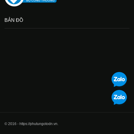
BẢN ĐỒ
© 2016 - https://phutungotodn.vn.