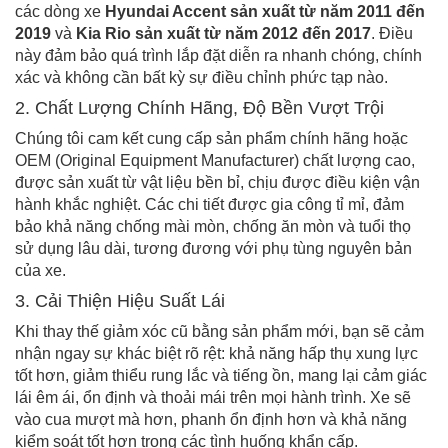
các dòng xe
Hyundai Accent sản xuất từ năm 2011 đến
2019
và
Kia Rio sản xuất từ năm 2012 đến 2017
. Điều
này đảm bảo quá trình lắp đặt diễn ra nhanh chóng, chính
xác và không cần bất kỳ sự điều chỉnh phức tạp nào.
2. Chất Lượng Chính Hãng, Độ Bền Vượt Trội
Chúng tôi cam kết cung cấp sản phẩm chính hãng hoặc
OEM (Original Equipment Manufacturer) chất lượng cao,
được sản xuất từ vật liệu bền bỉ, chịu được điều kiện vận
hành khắc nghiệt. Các chi tiết được gia công tỉ mỉ, đảm
bảo khả năng chống mài mòn, chống ăn mòn và tuổi thọ
sử dụng lâu dài, tương đương với phụ tùng nguyên bản
của xe.
3. Cải Thiện Hiệu Suất Lái
Khi thay thế giảm xóc cũ bằng sản phẩm mới, bạn sẽ cảm
nhận ngay sự khác biệt rõ rệt: khả năng hấp thụ xung lực
tốt hơn, giảm thiểu rung lắc và tiếng ồn, mang lại cảm giác
lái êm ái, ổn định và thoải mái trên mọi hành trình. Xe sẽ
vào cua mượt mà hơn, phanh ổn định hơn và khả năng
kiểm soát tốt hơn trong các tình huống khẩn cấp.