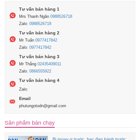
Tư vấn bán hàng 1
Mrs Thanh Ngân
0988526718
Zalo:
0988526718
Tư vấn bán hàng 2
Mr Tuấn
0977417842
Zalo:
0977417842
Tư vấn bán hàng 3
Mr Thắng
02435409011
Zalo:
0866555922
Tư vấn bán hàng 4
Zalo:
Email
phutungotodn@gmail.com
Sản phẩm bán chạy
Bi moay ơ trước, bạc đạn bánh trước