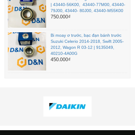
| 43440-56K00, 43440-77M00, 43440-
79J00, 43440- 80J00, 43440-M55K00
750.000₫
Bi moay ơ trước, bạc đạn bánh trước
Suzuki Celerio 2014-2018, Swift 2005-
2012, Wagon R 03-12 | 9135049,
40210-4A00G
450.000₫