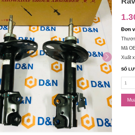
Rav
1.3
Đơn vị
Thươn
Mã OE
Xuất x
SỐ L
Mu