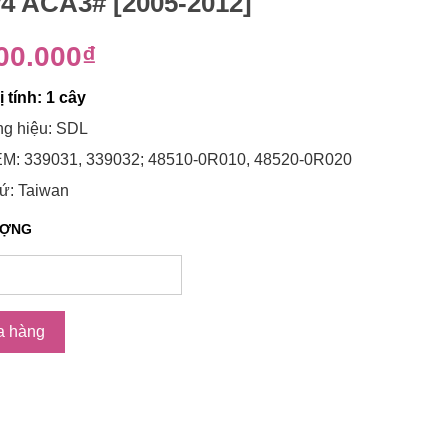
4 ACA3# [2005-2012]
00.000₫
 tính: 1 cây
g hiệu: SDL
M: 339031, 339032; 48510-0R010, 48520-0R020
ứ: Taiwan
ƯỢNG
a hàng