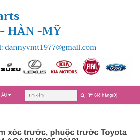
U ÂU
Giỏ hàng(0)
m xóc trước, phuộc trước Toyota