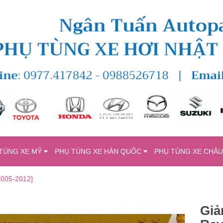
TÙNG XE MỸ
PHỤ TÙNG XE HÀN QUỐC
PHỤ TÙNG XE CHÂ
2005-2012]
Giả