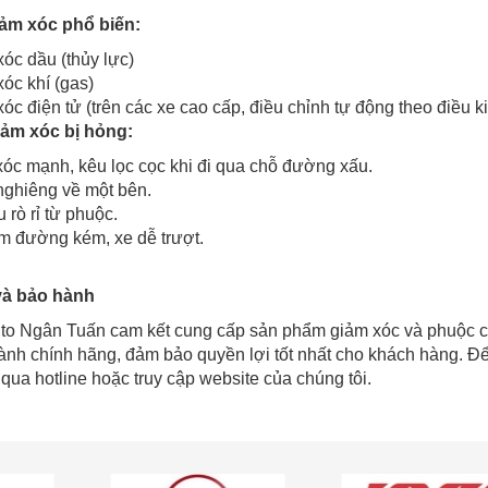
iảm xóc phổ biến:
óc dầu (thủy lực)
óc khí (gas)
óc điện tử (trên các xe cao cấp, điều chỉnh tự động theo điều 
iảm xóc bị hỏng:
xóc mạnh, kêu lọc cọc khi đi qua chỗ đường xấu.
nghiêng về một bên.
 rò rỉ từ phuộc.
m đường kém, xe dễ trượt.
và bảo hành
to Ngân Tuấn cam kết cung cấp sản phẩm giảm xóc và phuộc c
nh chính hãng, đảm bảo quyền lợi tốt nhất cho khách hàng. Để
 qua hotline hoặc truy cập website của chúng tôi.