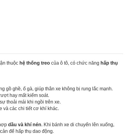
hận thuộc
hệ thống treo
của ô tô, có chức năng
hấp thụ
g gồ ghề, ổ gà, giúp thân xe không bị rung lắc mạnh.
trượt hay mất kiểm soát.
 thoải mái khi ngồi trên xe.
và các chi tiết cơ khí khác.
 hợp
dầu và khí nén
. Khi bánh xe di chuyển lên xuống,
 cản để hấp thụ dao động.