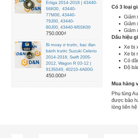
Ertiga 2014-2018 | 43440-
Có 3 loại g
56K00, 43440-
77M00, 43440-
Giảm x
79J00, 43440-
Giảm x
80J00, 43440-M55K00
Giảm x
750.000₫
Dấu hiệu g
Bi moay ơ trước, bạc đạn
Xe bị 
bánh trước Suzuki Celerio
Xe bị 
2014-2018, Swift 2005-
Có dầu
2012, Wagon R 03-12 |
Độ bá
9135049, 40210-4A00G
450.000₫
Mua hàng 
Phụ tùng Au
được bảo hà
lòng liên hệ