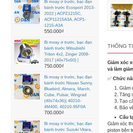
Bi moay ơ trước, bạc đạn
bánh trước Ecosport 2013-
2022 | ACPZ1215C,
ACP11215A3A, ACP1-
1215-A3A
550.000₫
Bi moay ơ trước, bạc đạn
THÔNG T
bánh trước Mitsubishi
Triton 4x2, Zinger 2008-
2017 (40x75x50) |
Giảm xóc x
750.000₫
và làm giả
Bi moay ơ trước, bạc đạn
✅
Chức năn
bánh trước Nissan Sunny,
Giảm c
Bluebird, Almera, March,
Tăng s
Cube, Pulsar, Wingrad
(40x74x36)| 40210-
Tạo cả
4M400, 40210-95F0A
Bảo vệ
700.000₫
Cấu t
Bi moay ơ trước, bạc đạn
Giảm xóc t
bánh trước Suzuki Vitara,
piston bên 