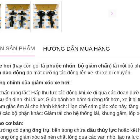
IN SẢN PHẨM
HƯỚNG DẪN MUA HÀNG
e hơi
(hay còn gọi là
phuộc nhún
,
bộ giảm chấn
) là một bộ p
m dao động
do mặt đường tác động lên xe khi xe di chuyển.
g chính của giảm xóc xe hơi:
hấn rung lắc: Hấp thụ lực tác động khi xe đi qua các đoạn đườn
ự ổn định khi lái xe: Giúp bánh xe bám đường tốt hơn, xe ít bị 
m giác êm ái cho hành khách: Hạn chế cảm giác xóc nảy, tăng sự
 các bộ phận khác: Giảm tải cho hệ thống lái, khung gầm, lốp xe 
ạo cơ bản:
hường có dạng
ống trụ
, bên trong chứa
dầu thủy lực
hoặc kết
trong ống giảm xóc sẽ nén chất lỏng qua các van nhỏ, tạo ra lực