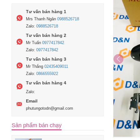
Tư vấn bán hàng 1
Mrs Thanh Ngân
0988526718
Zalo:
0988526718
Tư vấn bán hàng 2
Mr Tuấn
0977417842
Zalo:
0977417842
Tư vấn bán hàng 3
Mr Thắng
02435409011
Zalo:
0866555922
Tư vấn bán hàng 4
Zalo:
Email
phutungotodn@gmail.com
Sản phẩm bán chạy