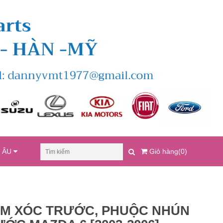
U ÂU
Giỏ hàng(0)
ẢM XÓC TRƯỚC, PHUỘC NHÚN