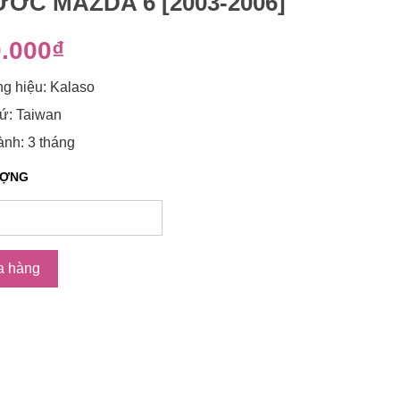
ỚC MAZDA 6 [2003-2006]
.000₫
g hiệu: Kalaso
ứ: Taiwan
nh: 3 tháng
ƯỢNG
a hàng