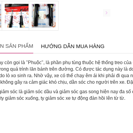
IN SẢN PHẨM
HƯỚNG DẪN MUA HÀNG
y còn gọi là "Phuộc", là phần phụ tùng thuộc hệ thống treo của
ong quá trình lăn bánh trên đường. Có được tác dụng này là do g
 do lò xo sinh ra. Nhờ vậy, xe có thể chạy êm ái khi phải đi 
không gây ra cảm giác khó chịu, dằn sóc cho người trên xe. Đặc 
 giảm sóc là giảm sóc dầu và giảm sóc gas song hiện nay đa số 
ty giảm sóc xuống, ty giảm sóc xe tự động đàn hồi lên từ từ.