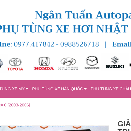
TÙNG XE MỸ
PHỤ TÙNG XE HÀN QUỐC
PHỤ TÙNG XE CHÂ
6 [2003-2006]
GI