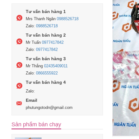
Tư vấn bán hàng 1
Mrs Thanh Ngân
0988526718
Zalo:
0988526718
Tư vấn bán hàng 2
Mr Tuấn
0977417842
Zalo:
0977417842
Tư vấn bán hàng 3
Mr Thắng
02435409011
Zalo:
0866555922
Tư vấn bán hàng 4
Zalo:
Email
phutungotodn@gmail.com
Sản phẩm bán chạy