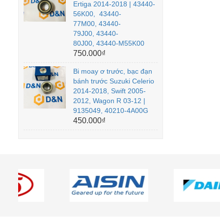
Ertiga 2014-2018 | 43440-
56K00, 43440-
77M00, 43440-
79J00, 43440-
80J00, 43440-M55K00
750.000₫
Bi moay ơ trước, bạc đạn
bánh trước Suzuki Celerio
2014-2018, Swift 2005-
2012, Wagon R 03-12 |
9135049, 40210-4A00G
450.000₫