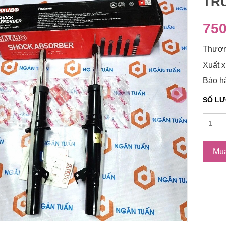
TRƯ
750
Thươn
Xuất x
Bảo hà
SỐ L
Mu