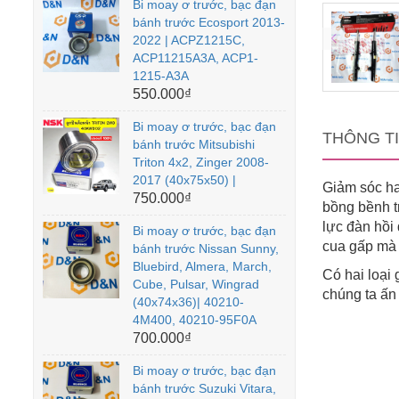
Bi moay ơ trước, bạc đạn
bánh trước Ecosport 2013-
2022 | ACPZ1215C,
ACP11215A3A, ACP1-
1215-A3A
550.000₫
Bi moay ơ trước, bạc đạn
THÔNG T
bánh trước Mitsubishi
Triton 4x2, Zinger 2008-
2017 (40x75x50) |
Giảm sóc ha
750.000₫
bồng bềnh tr
lực đàn hồi
Bi moay ơ trước, bạc đạn
cua gấp mà 
bánh trước Nissan Sunny,
Bluebird, Almera, March,
Có hai loại
Cube, Pulsar, Wingrad
chúng ta ấn 
(40x74x36)| 40210-
4M400, 40210-95F0A
700.000₫
Bi moay ơ trước, bạc đạn
bánh trước Suzuki Vitara,