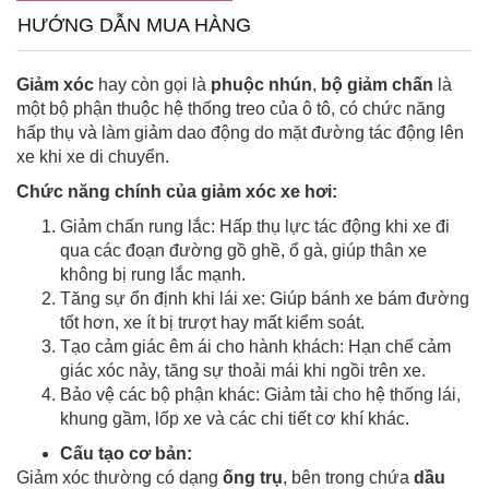
HƯỚNG DẪN MUA HÀNG
Giảm xóc
hay còn gọi là
phuộc nhún
,
bộ giảm chấn
là
một bộ phận thuộc hệ thống treo của ô tô, có chức năng
hấp thụ và làm giảm dao động do mặt đường tác động lên
xe khi xe di chuyển.
Chức năng chính của giảm xóc xe hơi:
Giảm chấn rung lắc: Hấp thụ lực tác động khi xe đi
qua các đoạn đường gồ ghề, ổ gà, giúp thân xe
không bị rung lắc mạnh.
Tăng sự ổn định khi lái xe: Giúp bánh xe bám đường
tốt hơn, xe ít bị trượt hay mất kiểm soát.
Tạo cảm giác êm ái cho hành khách: Hạn chế cảm
giác xóc nảy, tăng sự thoải mái khi ngồi trên xe.
Bảo vệ các bộ phận khác: Giảm tải cho hệ thống lái,
khung gầm, lốp xe và các chi tiết cơ khí khác.
Cấu tạo cơ bản:
Giảm xóc thường có dạng
ống trụ
, bên trong chứa
dầu