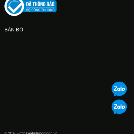
BẢN ĐỒ
© 2016 - https://phutungotodn.vn.