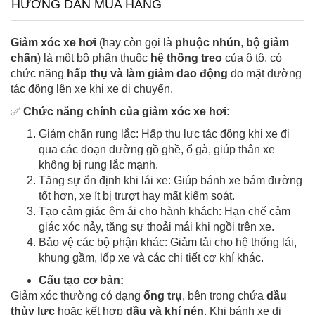
HƯỚNG DẪN MUA HÀNG
Giảm xóc xe hơi
(hay còn gọi là
phuộc nhún
,
bộ giảm
chấn
) là một bộ phận thuộc
hệ thống treo
của ô tô, có
chức năng
hấp thụ và làm giảm dao động
do mặt đường
tác động lên xe khi xe di chuyển.
✅
Chức năng chính của giảm xóc xe hơi:
Giảm chấn rung lắc: Hấp thụ lực tác động khi xe đi
qua các đoạn đường gồ ghề, ổ gà, giúp thân xe
không bị rung lắc mạnh.
Tăng sự ổn định khi lái xe: Giúp bánh xe bám đường
tốt hơn, xe ít bị trượt hay mất kiểm soát.
Tạo cảm giác êm ái cho hành khách: Hạn chế cảm
giác xóc nảy, tăng sự thoải mái khi ngồi trên xe.
Bảo vệ các bộ phận khác: Giảm tải cho hệ thống lái,
khung gầm, lốp xe và các chi tiết cơ khí khác.
Cấu tạo cơ bản:
Giảm xóc thường có dạng
ống trụ
, bên trong chứa
dầu
thủy lực
hoặc kết hợp
dầu và khí nén
. Khi bánh xe di