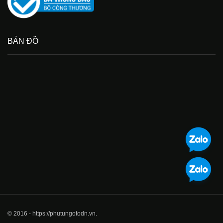
BẢN ĐỒ
© 2016 - https://phutungotodn.vn.