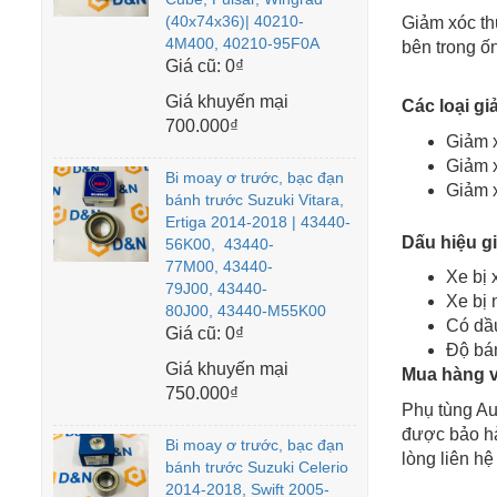
(40x74x36)| 40210-
Giảm xóc th
4M400, 40210-95F0A
bên trong ố
Giá cũ:
0₫
Giá khuyến mại
Các loại gi
700.000₫
Giảm x
Giảm x
Bi moay ơ trước, bạc đạn
Giảm x
bánh trước Suzuki Vitara,
Ertiga 2014-2018 | 43440-
Dấu hiệu g
56K00, 43440-
77M00, 43440-
Xe bị 
79J00, 43440-
Xe bị 
80J00, 43440-M55K00
Có dầu
Giá cũ:
0₫
Độ bá
Giá khuyến mại
Mua hàng 
750.000₫
Phụ tùng Au
được bảo hà
Bi moay ơ trước, bạc đạn
lòng liên hệ
bánh trước Suzuki Celerio
2014-2018, Swift 2005-