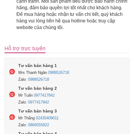
cạnh tranh. Mỗi sản phẩm đều được bảo hành chính
hãng, đảm bảo quyền lợi tốt nhất cho khách hàng.
Để mua hàng hoặc nhận tư vấn chi tiết, quý khách
hàng vui lòng liên hệ qua hotline hoặc truy cập
website của chúng tôi.
Hỗ trợ trực tuyến
Tư vấn bán hàng 1
Mrs Thanh Ngân
0988526718
Zalo:
0988526718
Tư vấn bán hàng 2
Mr Tuấn
0977417842
Zalo:
0977417842
Tư vấn bán hàng 3
Mr Thắng
02435409011
Zalo:
0866555922
Tư vấn bán hàng 4