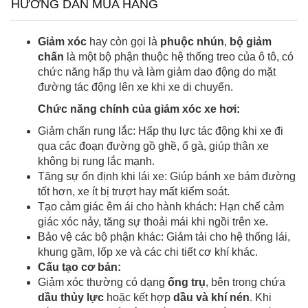
HƯỚNG DẪN MUA HÀNG
Giảm xóc
hay còn gọi là
phuộc nhún
,
bộ giảm
chấn
là một bộ phận thuộc hệ thống treo của ô tô, có
chức năng hấp thụ và làm giảm dao động do mặt
đường tác động lên xe khi xe di chuyển.
Chức năng chính của giảm xóc xe hơi:
Giảm chấn rung lắc: Hấp thụ lực tác động khi xe đi
qua các đoạn đường gồ ghề, ổ gà, giúp thân xe
không bị rung lắc mạnh.
Tăng sự ổn định khi lái xe: Giúp bánh xe bám đường
tốt hơn, xe ít bị trượt hay mất kiểm soát.
Tạo cảm giác êm ái cho hành khách: Hạn chế cảm
giác xóc nảy, tăng sự thoải mái khi ngồi trên xe.
Bảo vệ các bộ phận khác: Giảm tải cho hệ thống lái,
khung gầm, lốp xe và các chi tiết cơ khí khác.
Cấu tạo cơ bản:
Giảm xóc thường có dạng
ống trụ
, bên trong chứa
dầu thủy lực
hoặc kết hợp
dầu và khí nén
. Khi