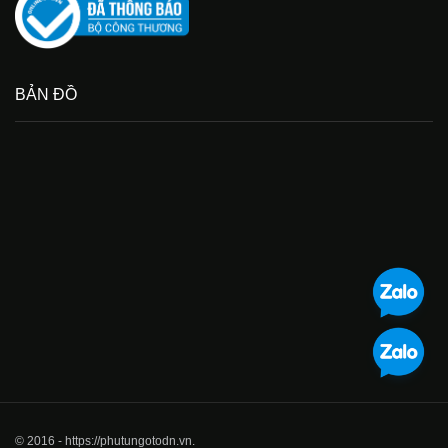
BẢN ĐỒ
© 2016 - https://phutungotodn.vn.