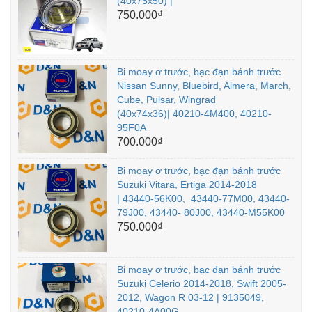
(40x75x50) |
750.000₫
Bi moay ơ trước, bạc đạn bánh trước
Nissan Sunny, Bluebird, Almera, March,
Cube, Pulsar, Wingrad
(40x74x36)| 40210-4M400, 40210-
95F0A
700.000₫
Bi moay ơ trước, bạc đạn bánh trước
Suzuki Vitara, Ertiga 2014-2018
| 43440-56K00, 43440-77M00, 43440-
79J00, 43440- 80J00, 43440-M55K00
750.000₫
Bi moay ơ trước, bạc đạn bánh trước
Suzuki Celerio 2014-2018, Swift 2005-
2012, Wagon R 03-12 | 9135049,
40210-4A00G