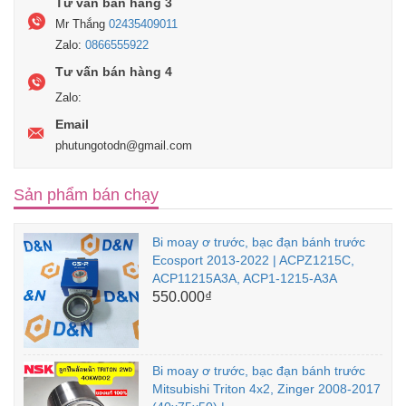
Tư vấn bán hàng 3
Mr Thắng
02435409011
Zalo:
0866555922
Tư vấn bán hàng 4
Zalo:
Email
phutungotodn@gmail.com
Sản phẩm bán chạy
Bi moay ơ trước, bạc đạn bánh trước
Ecosport 2013-2022 | ACPZ1215C,
ACP11215A3A, ACP1-1215-A3A
550.000₫
Bi moay ơ trước, bạc đạn bánh trước
Mitsubishi Triton 4x2, Zinger 2008-2017