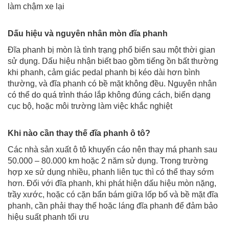
làm chậm xe lại
Dấu hiệu và nguyên nhân mòn đĩa phanh
Đĩa phanh bị mòn là tình trạng phổ biến sau một thời gian
sử dụng. Dấu hiệu nhận biết bao gồm tiếng ồn bất thường
khi phanh, cảm giác pedal phanh bị kéo dài hơn bình
thường, và đĩa phanh có bề mặt không đều. Nguyên nhân
có thể do quá trình tháo lắp không đúng cách, biến dạng
cục bộ, hoặc môi trường làm việc khắc nghiệt
Khi nào cần thay thế đĩa phanh ô tô?
Các nhà sản xuất ô tô khuyến cáo nên thay má phanh sau
50.000 – 80.000 km hoặc 2 năm sử dụng. Trong trường
hợp xe sử dụng nhiều, phanh liên tục thì có thể thay sớm
hơn. Đối với đĩa phanh, khi phát hiện dấu hiệu mòn nặng,
trầy xước, hoặc có cặn bẩn bám giữa lốp bố và bề mặt đĩa
phanh, cần phải thay thế hoặc láng đĩa phanh để đảm bảo
hiệu suất phanh tối ưu