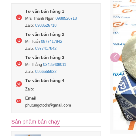
Tư vấn bán hàng 1
Mrs Thanh Ngân
0988526718
Zalo:
0988526718
Tư vấn bán hàng 2
Mr Tuấn
0977417842
Zalo:
0977417842
Tư vấn bán hàng 3
Mr Thắng
02435409011
Zalo:
0866555922
Tư vấn bán hàng 4
Zalo:
Email
phutungotodn@gmail.com
Sản phẩm bán chạy