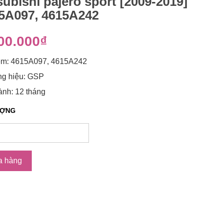
subishi pajero sport [2009-2019]
5A097, 4615A242
00.000₫
m: 4615A097, 4615A242
g hiệu: GSP
nh: 12 tháng
ƯỢNG
a hàng