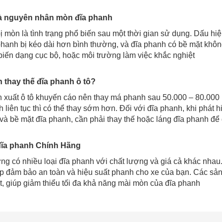
à nguyên nhân mòn đĩa phanh
ị mòn là tình trạng phổ biến sau một thời gian sử dụng. Dấu hi
phanh bị kéo dài hơn bình thường, và đĩa phanh có bề mặt khôn
biến dạng cục bộ, hoặc môi trường làm việc khắc nghiệt
 thay thế đĩa phanh ô tô?
 xuất ô tô khuyến cáo nên thay má phanh sau 50.000 – 80.000
h liên tục thì có thể thay sớm hơn. Đối với đĩa phanh, khi phát
 và bề mặt đĩa phanh, cần phải thay thế hoặc láng đĩa phanh để
ĩa phanh Chính Hãng
ường có nhiều loại đĩa phanh với chất lượng và giá cả khác nha
iúp đảm bảo an toàn và hiệu suất phanh cho xe của bạn. Các s
ốt, giúp giảm thiểu tối đa khả năng mài mòn của đĩa phanh