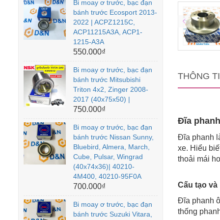
Bi moay ơ trước, bạc đạn
bánh trước Ecosport 2013-
2022 | ACPZ1215C,
ACP11215A3A, ACP1-
1215-A3A
550.000₫
Bi moay ơ trước, bạc đạn
THÔNG T
bánh trước Mitsubishi
Triton 4x2, Zinger 2008-
2017 (40x75x50) |
750.000₫
Đĩa phanh
Bi moay ơ trước, bạc đạn
bánh trước Nissan Sunny,
Đĩa phanh l
Bluebird, Almera, March,
xe. Hiểu biế
Cube, Pulsar, Wingrad
thoải mái h
(40x74x36)| 40210-
4M400, 40210-95F0A
Cấu tạo và
700.000₫
Đĩa phanh ô
Bi moay ơ trước, bạc đạn
thống phanh
bánh trước Suzuki Vitara,