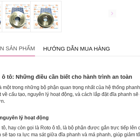
IN SẢN PHẨM
HƯỚNG DẪN MUA HÀNG
 ô tô: Những điều cần biết cho hành trình an toàn
à một trong những bộ phận quan trọng nhất của hệ thống phanh ô 
t về cấu tạo, nguyên lý hoạt động, và cách lắp đặt đĩa phanh sẽ
ơn.
 nguyên lý hoạt động
 tô, hay còn gọi là Roto ô tô, là bộ phận được gắn trực tiếp lê
 sẽ tạo ra lực ma sát giữa đĩa phanh và má phanh, giúp giảm t