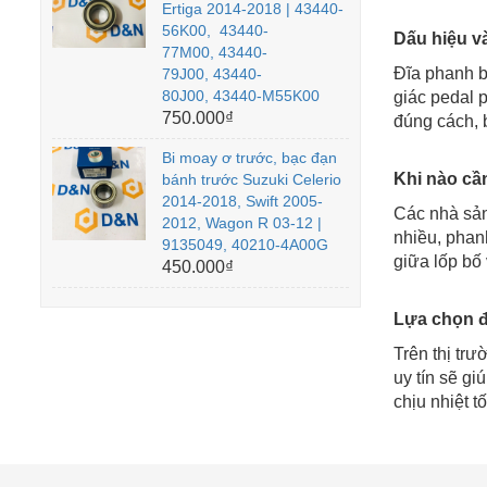
Ertiga 2014-2018 | 43440-
56K00, 43440-
Dấu hiệu v
77M00, 43440-
Đĩa phanh b
79J00, 43440-
80J00, 43440-M55K00
giác pedal 
750.000₫
đúng cách, 
Bi moay ơ trước, bạc đạn
Khi nào cần
bánh trước Suzuki Celerio
2014-2018, Swift 2005-
Các nhà sản
2012, Wagon R 03-12 |
nhiều, phan
9135049, 40210-4A00G
giữa lốp bố
450.000₫
Lựa chọn đ
Trên thị tr
uy tín sẽ g
chịu nhiệt t