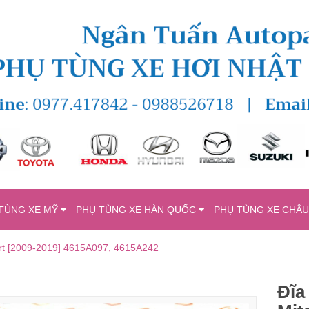
TÙNG XE MỸ
PHỤ TÙNG XE HÀN QUỐC
PHỤ TÙNG XE CHÂ
port [2009-2019] 4615A097, 4615A242
Đĩa