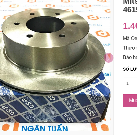
Mit
461
1.4
Mã Oe
Thươn
Bảo hà
SỐ L
Mu