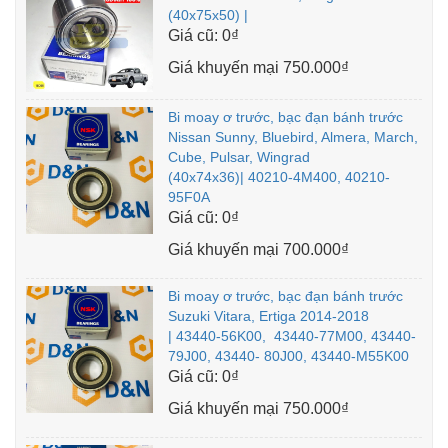
(40x75x50) |
Giá cũ:
0₫
Giá khuyến mại
750.000₫
Bi moay ơ trước, bạc đạn bánh trước
Nissan Sunny, Bluebird, Almera, March,
Cube, Pulsar, Wingrad
(40x74x36)| 40210-4M400, 40210-
95F0A
Giá cũ:
0₫
Giá khuyến mại
700.000₫
Bi moay ơ trước, bạc đạn bánh trước
Suzuki Vitara, Ertiga 2014-2018
| 43440-56K00, 43440-77M00, 43440-
79J00, 43440- 80J00, 43440-M55K00
Giá cũ:
0₫
Giá khuyến mại
750.000₫