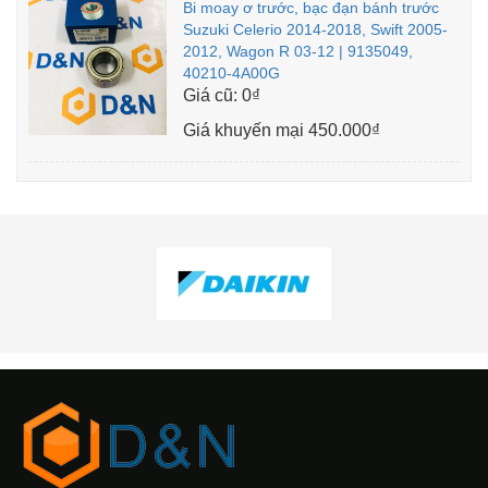
Bi moay ơ trước, bạc đạn bánh trước
Suzuki Celerio 2014-2018, Swift 2005-
2012, Wagon R 03-12 | 9135049,
40210-4A00G
Giá cũ:
0₫
Giá khuyến mại
450.000₫