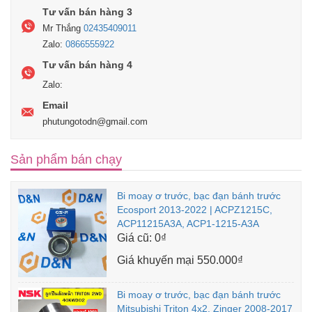
Tư vấn bán hàng 3
Mr Thắng
02435409011
Zalo:
0866555922
Tư vấn bán hàng 4
Zalo:
Email
phutungotodn@gmail.com
Sản phẩm bán chạy
Bi moay ơ trước, bạc đạn bánh trước
Ecosport 2013-2022 | ACPZ1215C,
ACP11215A3A, ACP1-1215-A3A
Giá cũ:
0₫
Giá khuyến mại
550.000₫
Bi moay ơ trước, bạc đạn bánh trước
Mitsubishi Triton 4x2, Zinger 2008-2017