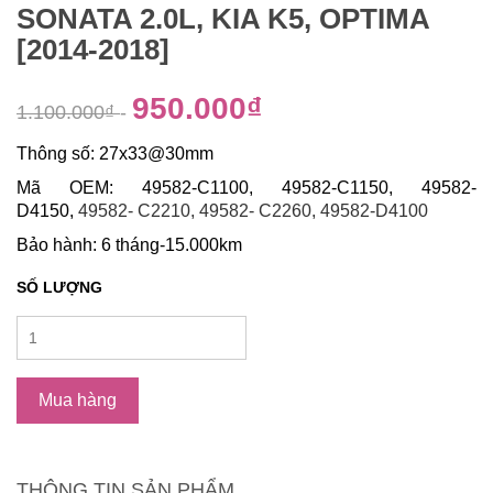
SONATA 2.0L, KIA K5, OPTIMA
[2014-2018]
950.000₫
1.100.000₫
-
Thông số: 27x33@30mm
Mã OEM: 49582-C1100, 49582-C1150, 49582-
D4150,
49582- C2210, 49582- C2260, 49582-D4100
Bảo hành: 6 tháng-15.000km
SỐ LƯỢNG
Mua hàng
THÔNG TIN SẢN PHẨM