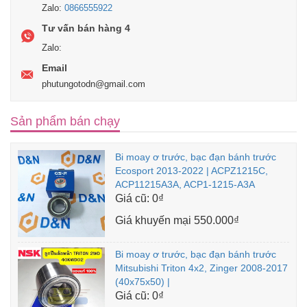
Zalo:
0866555922
Tư vấn bán hàng 4
Zalo:
Email
phutungotodn@gmail.com
Sản phẩm bán chạy
Bi moay ơ trước, bạc đạn bánh trước
Ecosport 2013-2022 | ACPZ1215C,
ACP11215A3A, ACP1-1215-A3A
Giá cũ:
0₫
Giá khuyến mại
550.000₫
Bi moay ơ trước, bạc đạn bánh trước
Mitsubishi Triton 4x2, Zinger 2008-2017
(40x75x50) |
Giá cũ:
0₫