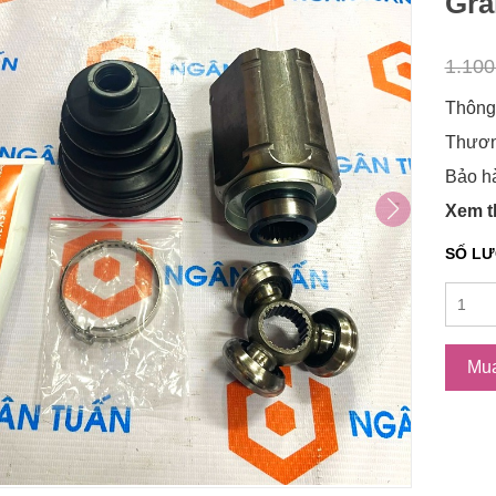
Gra
1.10
Thông
Thươn
Bảo h
Xem 
SỐ L
Mu