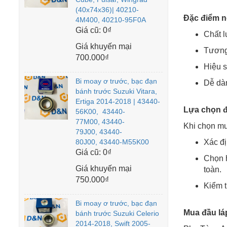
(40x74x36)| 40210-
Đặc điểm n
4M400, 40210-95F0A
Giá cũ:
0₫
Chất l
Giá khuyến mại
Tương 
700.000₫
Hiệu s
Bi moay ơ trước, bạc đạn
Dễ dàn
bánh trước Suzuki Vitara,
Ertiga 2014-2018 | 43440-
Lựa chọn đ
56K00, 43440-
77M00, 43440-
Khi chọn mu
79J00, 43440-
80J00, 43440-M55K00
Xác đị
Giá cũ:
0₫
Chọn h
Giá khuyến mại
toàn.
750.000₫
Kiểm t
Bi moay ơ trước, bạc đạn
Mua đầu lá
bánh trước Suzuki Celerio
2014-2018, Swift 2005-