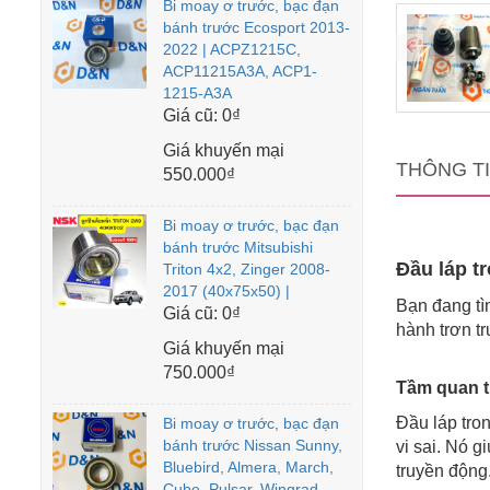
Bi moay ơ trước, bạc đạn
bánh trước Ecosport 2013-
2022 | ACPZ1215C,
ACP11215A3A, ACP1-
1215-A3A
Giá cũ:
0₫
Giá khuyến mại
THÔNG T
550.000₫
Bi moay ơ trước, bạc đạn
bánh trước Mitsubishi
Đầu láp tr
Triton 4x2, Zinger 2008-
2017 (40x75x50) |
Bạn đang tì
Giá cũ:
0₫
hành trơn t
Giá khuyến mại
750.000₫
Tầm quan t
Đầu láp tron
Bi moay ơ trước, bạc đạn
bánh trước Nissan Sunny,
vi sai. Nó 
Bluebird, Almera, March,
truyền động
Cube, Pulsar, Wingrad