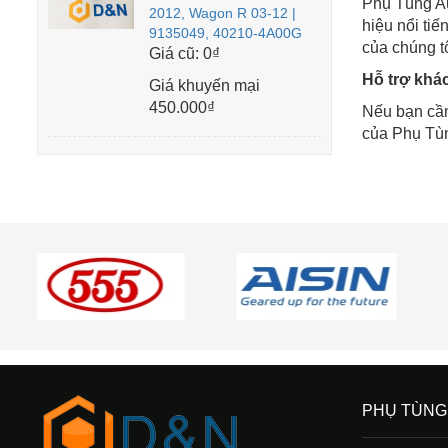
Phụ Tùng Au
2012, Wagon R 03-12 |
hiệu nổi ti
9135049, 40210-4A00G
của chúng tô
Giá cũ:
0₫
Hỗ trợ khá
Giá khuyến mại
450.000₫
Nếu bạn cần
của Phụ Tùn
PHỤ TÙNG