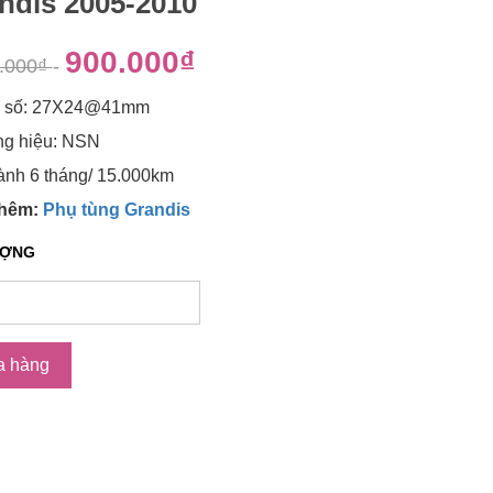
ndis 2005-2010
900.000₫
0.000₫
-
 số: 27X24@41mm
g hiệu: NSN
ành 6 tháng/ 15.000km
thêm:
Phụ tùng Grandis
ƯỢNG
a hàng