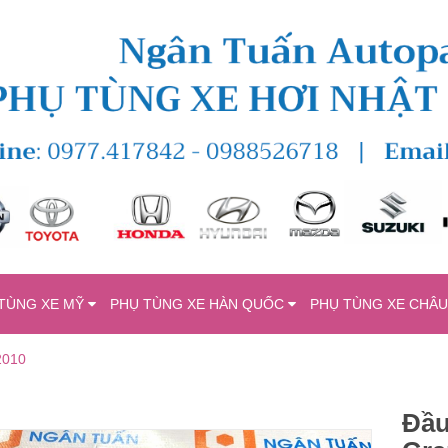
TÙNG XE MỸ
PHỤ TÙNG XE HÀN QUỐC
PHỤ TÙNG XE CHÂ
2010
Đầu