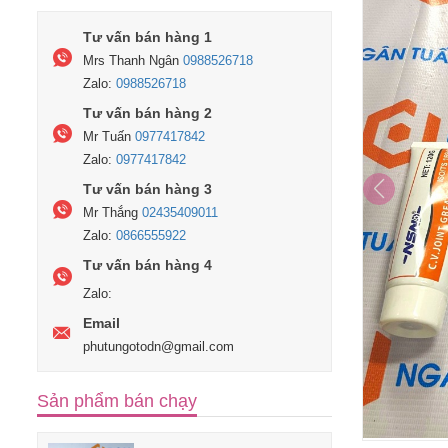
Tư vấn bán hàng 1
Mrs Thanh Ngân
0988526718
Zalo:
0988526718
Tư vấn bán hàng 2
Mr Tuấn
0977417842
Zalo:
0977417842
Tư vấn bán hàng 3
Mr Thắng
02435409011
Zalo:
0866555922
Tư vấn bán hàng 4
Zalo:
Email
phutungotodn@gmail.com
Sản phẩm bán chạy