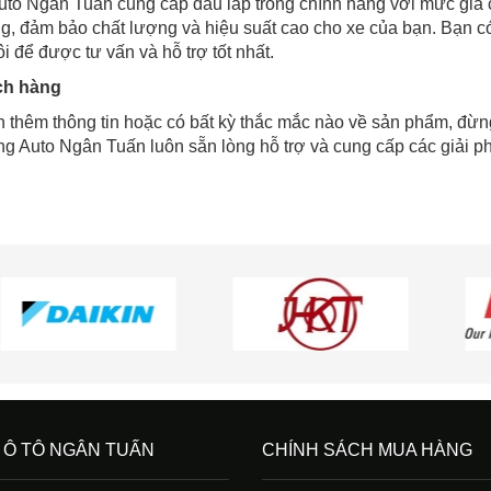
to Ngân Tuấn cung cấp đầu láp trong chính hãng với mức giá 
ếng, đảm bảo chất lượng và hiệu suất cao cho xe của bạn. Bạn 
i để được tư vấn và hỗ trợ tốt nhất.
ch hàng
 thêm thông tin hoặc có bất kỳ thắc mắc nào về sản phẩm, đừng
g Auto Ngân Tuấn luôn sẵn lòng hỗ trợ và cung cấp các giải ph
 Ô TÔ NGÂN TUẤN
CHÍNH SÁCH MUA HÀNG