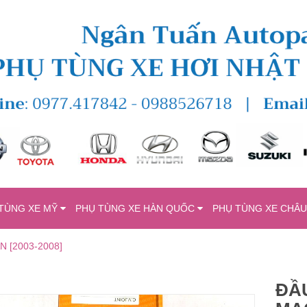
TÙNG XE MỸ
PHỤ TÙNG XE HÀN QUỐC
PHỤ TÙNG XE CHÂ
 [2003-2008]
ĐẦ