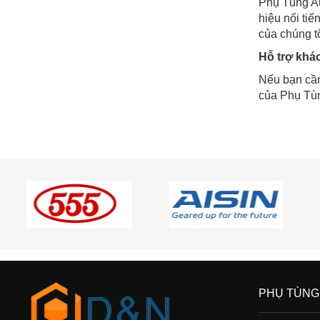
Phụ Tùng Au
hiệu nổi ti
của chúng tô
Hỗ trợ khá
Nếu bạn cần
của Phụ Tùn
PHỤ TÙNG