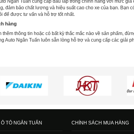
to Ngân Tuấn cung cấp đầu láp trong chính hãng với mức giá 
ếng, đảm bảo chất lượng và hiệu suất cao cho xe của bạn. Bạn 
i để được tư vấn và hỗ trợ tốt nhất.
ch hàng
 thêm thông tin hoặc có bất kỳ thắc mắc nào về sản phẩm, đừng
g Auto Ngân Tuấn luôn sẵn lòng hỗ trợ và cung cấp các giải ph
 Ô TÔ NGÂN TUẤN
CHÍNH SÁCH MUA HÀNG