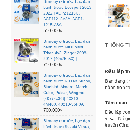
Bi moay ơ trước, bạc đạn
bánh trước Ecosport 2013-
2022 | ACPZ1215C,
ACP11215A3A, ACP1-
1215-A3A
550.000₫
Bi moay ơ trước, bạc đạn
THÔNG T
bánh trước Mitsubishi
Triton 4x2, Zinger 2008-
2017 (40x75x50) |
750.000₫
Đầu láp tr
Bi moay ơ trước, bạc đạn
bánh trước Nissan Sunny,
Bạn đang tì
Bluebird, Almera, March,
hành trơn t
Cube, Pulsar, Wingrad
(40x74x36)| 40210-
Tầm quan t
4M400, 40210-95F0A
700.000₫
Đầu láp tron
vi sai. Nó 
Bi moay ơ trước, bạc đạn
truyền động
bánh trước Suzuki Vitara,