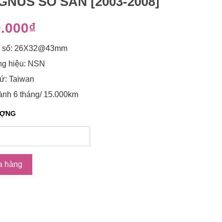
NUS SỐ SÀN [2003-2008]
.000₫
 số: 26X32@43mm
g hiệu: NSN
ứ: Taiwan
ành 6 tháng/ 15.000km
ƯỢNG
a hàng