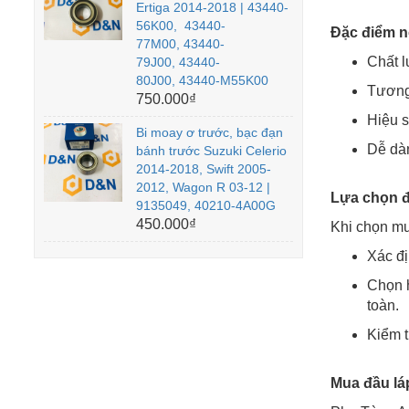
Ertiga 2014-2018 | 43440-
56K00, 43440-
Đặc điểm n
77M00, 43440-
Chất l
79J00, 43440-
80J00, 43440-M55K00
Tương 
750.000₫
Hiệu s
Bi moay ơ trước, bạc đạn
Dễ dàn
bánh trước Suzuki Celerio
2014-2018, Swift 2005-
2012, Wagon R 03-12 |
Lựa chọn đ
9135049, 40210-4A00G
450.000₫
Khi chọn mu
Xác đị
Chọn h
toàn.
Kiểm t
Mua đầu lá