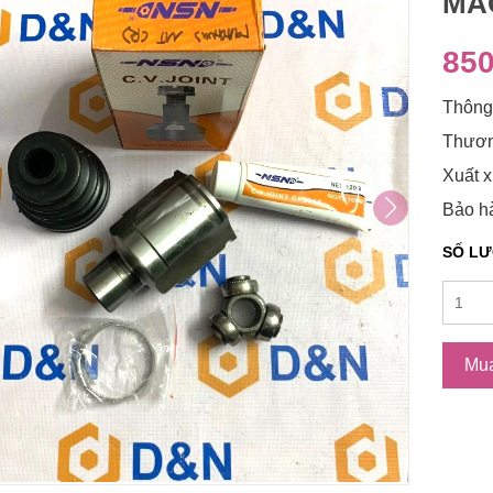
MAG
850
Thông
Thươn
Xuất x
Bảo h
SỐ L
Mu