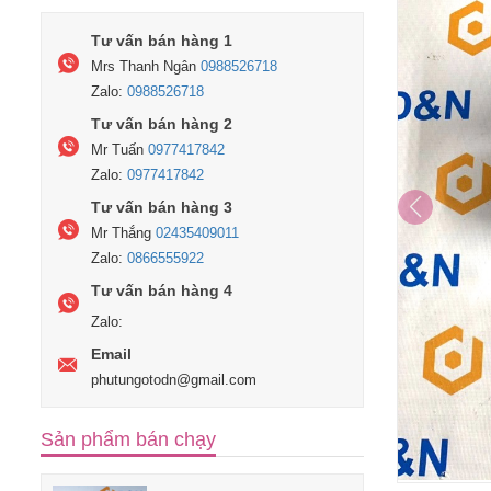
Tư vấn bán hàng 1
Mrs Thanh Ngân
0988526718
Zalo:
0988526718
Tư vấn bán hàng 2
Mr Tuấn
0977417842
Zalo:
0977417842
Tư vấn bán hàng 3
Mr Thắng
02435409011
Zalo:
0866555922
Tư vấn bán hàng 4
Zalo:
Email
phutungotodn@gmail.com
Sản phẩm bán chạy