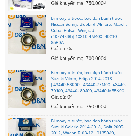
Giá khuyến mại
750.000₫
Bi moay ơ trước, bạc đạn bánh trước
Nissan Sunny, Bluebird, Almera, March,
Cube, Pulsar, Wingrad
(40x74x36)| 40210-4M400, 40210-
95F0A
Giá cũ:
0₫
Giá khuyến mại
700.000₫
Bi moay ơ trước, bạc đạn bánh trước
Suzuki Vitara, Ertiga 2014-2018
| 43440-56K00, 43440-77M00, 43440-
79J00, 43440- 80J00, 43440-M55K00
Giá cũ:
0₫
Giá khuyến mại
750.000₫
Bi moay ơ trước, bạc đạn bánh trước
Suzuki Celerio 2014-2018, Swift 2005-
2012, Wagon R 03-12 | 9135049,