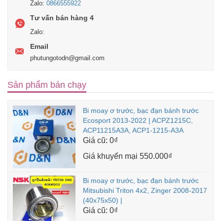
Zalo:
0866555922
Tư vấn bán hàng 4
Zalo:
Email
phutungotodn@gmail.com
Sản phẩm bán chạy
Bi moay ơ trước, bạc đạn bánh trước
Ecosport 2013-2022 | ACPZ1215C,
ACP11215A3A, ACP1-1215-A3A
Giá cũ:
0₫
Giá khuyến mại
550.000₫
Bi moay ơ trước, bạc đạn bánh trước
Mitsubishi Triton 4x2, Zinger 2008-2017
(40x75x50) |
Giá cũ:
0₫