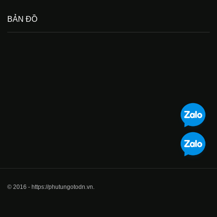
BẢN ĐỒ
© 2016 - https://phutungotodn.vn.