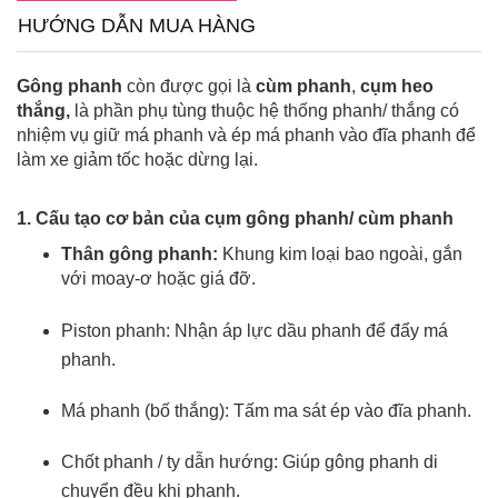
HƯỚNG DẪN MUA HÀNG
Gông phanh
còn được gọi là
cùm phanh
,
cụm
heo
thắng
,
là phần phụ tùng thuộc hệ thống phanh/ thắng có
nhiệm vụ giữ má phanh và ép má phanh vào đĩa phanh để
làm xe giảm tốc hoặc dừng lại.
1. Cấu tạo cơ bản của cụm gông phanh/
cùm phanh
Thân gông phanh:
Khung kim loại bao ngoài, gắn
với moay-ơ hoặc giá đỡ.
Piston phanh: Nhận áp lực dầu phanh để đẩy má
phanh.
Má phanh (bố thắng): Tấm ma sát ép vào đĩa phanh.
Chốt phanh / ty dẫn hướng: Giúp gông phanh di
chuyển đều khi phanh.