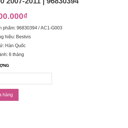
0 2007-2011 | 96830394
00.000₫
n phẩm: 96830394 / AC1-G003
 hiệu: Bestvis
xứ: Hàn Quốc
nh: 6 tháng
ƯỢNG
a hàng