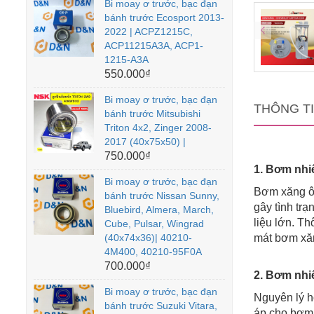
Bi moay ơ trước, bạc đạn
bánh trước Ecosport 2013-
2022 | ACPZ1215C,
ACP11215A3A, ACP1-
1215-A3A
550.000₫
Bi moay ơ trước, bạc đạn
THÔNG T
bánh trước Mitsubishi
Triton 4x2, Zinger 2008-
2017 (40x75x50) |
750.000₫
1. Bơm nhiê
Bi moay ơ trước, bạc đạn
Bơm xăng ô 
bánh trước Nissan Sunny,
gây tình trạ
Bluebird, Almera, March,
liệu lớn. T
Cube, Pulsar, Wingrad
(40x74x36)| 40210-
mát bơm xăn
4M400, 40210-95F0A
700.000₫
2. Bơm nhi
Bi moay ơ trước, bạc đạn
Nguyên lý h
bánh trước Suzuki Vitara,
áp cho bơm 