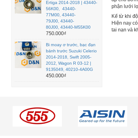
Ertiga 2014-2018 | 43440-
phận lưới lọ
56K00, 43440-
77M00, 43440-
Kể từ khi đ
79J00, 43440-
Hiện nay có
80J00, 43440-M55K00
tai nạn và k
750.000₫
Bi moay ơ trước, bạc đạn
bánh trước Suzuki Celerio
2014-2018, Swift 2005-
2012, Wagon R 03-12 |
9135049, 40210-4A00G
450.000₫