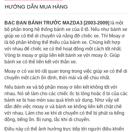
HƯỚNG DẪN MUA HÀNG
BẠC ĐẠN BÁNH TRƯỚC MAZDA3 [2003-2009]
là một
bộ phận trong hệ thống bánh xe của ô tô. Nếu như bánh xe
giúp xe có thể di chuyển và nâng đỡ chiếc xe. Thì Moay ơ
là bộ phận không thể thiếu của bánh xe. Chúng kết hợp
với nhau để chiếc xe có thể hoạt động một cách tốt nhất.
Vòng bi moay ơ giúp liên kết bánh xe với moay ở. Giúp
bánh xe có thể liên kết với thân xe.
Moay ơ có vai trò rất quan trọng trong việc giúp xe có thể di
chuyển một cách ổn định, thời mái và dễ chịu nhất.
Nếu bánh xe và bộ phận moay ơ liên kết không tốt với
nhau. Nó sẽ làm cho các chiếc ốc bị lỏng hoặc ổ bi của các
bánh xe bị hao mòn sau quá trình sử dụng. Như vậy sẽ
dẫn đến việc moay ơ và bánh xe không liên kết chặt chẽ
với nhau. Làm cho xe khi di chuyển có thể bị phát ra tiếng
động, tiếng ồn. Bị rung, lắc khi di chuyển.
Điều này có thể ảnh hưởng trực tiếp tới người điều khiển