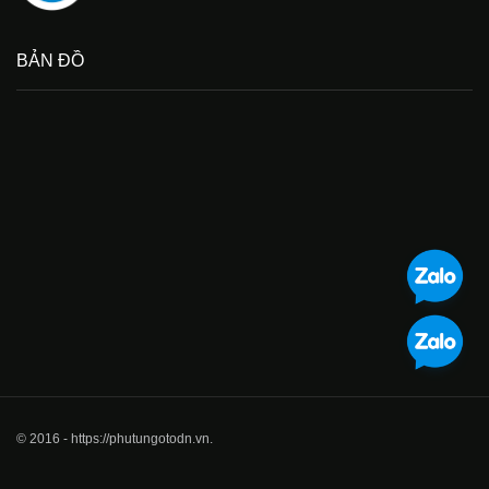
BẢN ĐỒ
© 2016 - https://phutungotodn.vn.