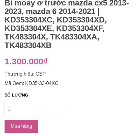
Bi moay ơ trước mazda cx5 2013-
2023, mazda 6 2014-2021 |
KD353304XC, KD353304XD,
KD353304XE, KD353304XF,
TK483304X, TK483304XA,
TK483304XB
1.300.000₫
Thương hiệu: GSP
Mã Oem: KD35-33-04XC
SỐ LƯỢNG
Mua hàng