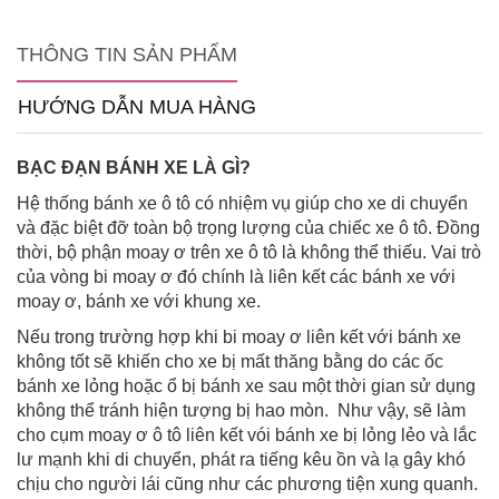
THÔNG TIN SẢN PHẨM
HƯỚNG DẪN MUA HÀNG
BẠC ĐẠN BÁNH XE LÀ GÌ?
Hệ thống bánh xe ô tô có nhiệm vụ giúp cho xe di chuyển
và đặc biệt đỡ toàn bộ trọng lượng của chiếc xe ô tô. Đồng
thời, bộ phận moay ơ trên xe ô tô là không thể thiếu. Vai trò
của vòng bi moay ơ đó chính là liên kết các bánh xe với
moay ơ, bánh xe với khung xe.
Nếu trong trường hợp khi bi moay ơ liên kết với bánh xe
không tốt sẽ khiến cho xe bị mất thăng bằng do các ốc
bánh xe lỏng hoặc ổ bị bánh xe sau một thời gian sử dụng
không thể tránh hiện tượng bị hao mòn. Như vậy, sẽ làm
cho cụm moay ơ ô tô liên kết vói bánh xe bị lỏng lẻo và lắc
lư mạnh khi di chuyển, phát ra tiếng kêu ồn và lạ gây khó
chịu cho người lái cũng như các phương tiện xung quanh.