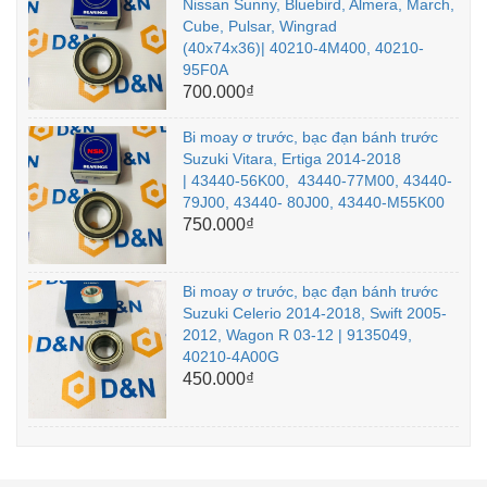
Nissan Sunny, Bluebird, Almera, March,
Cube, Pulsar, Wingrad
(40x74x36)| 40210-4M400, 40210-
95F0A
700.000₫
Bi moay ơ trước, bạc đạn bánh trước
Suzuki Vitara, Ertiga 2014-2018
| 43440-56K00, 43440-77M00, 43440-
79J00, 43440- 80J00, 43440-M55K00
750.000₫
Bi moay ơ trước, bạc đạn bánh trước
Suzuki Celerio 2014-2018, Swift 2005-
2012, Wagon R 03-12 | 9135049,
40210-4A00G
450.000₫