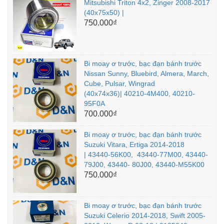
Mitsubishi Triton 4x2, Zinger 2008-2017
(40x75x50) |
750.000₫
Bi moay ơ trước, bạc đạn bánh trước
Nissan Sunny, Bluebird, Almera, March,
Cube, Pulsar, Wingrad
(40x74x36)| 40210-4M400, 40210-
95F0A
700.000₫
Bi moay ơ trước, bạc đạn bánh trước
Suzuki Vitara, Ertiga 2014-2018
| 43440-56K00, 43440-77M00, 43440-
79J00, 43440- 80J00, 43440-M55K00
750.000₫
Bi moay ơ trước, bạc đạn bánh trước
Suzuki Celerio 2014-2018, Swift 2005-