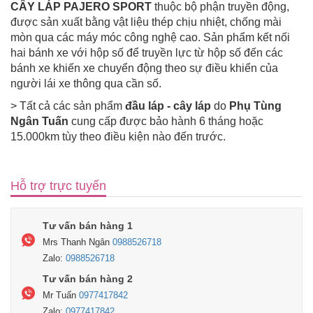
CÂY LÁP PAJERO SPORT
thuộc bộ phận truyền động,
được sản xuất bằng vật liệu thép chịu nhiệt, chống mài
mòn qua các máy móc công nghệ cao. Sản phẩm kết nối
hai bánh xe với hộp số để truyền lực từ hộp số đến các
bánh xe khiến xe chuyển động theo sự điều khiển của
người lái xe thông qua cần số.
> Tất cả các sản phẩm
đầu láp - cây láp
do
Phụ Tùng
Ngân Tuấn
cung cấp được bảo hành 6 tháng hoặc
15.000km tùy theo điều kiện nào đến trước.
Hỗ trợ trực tuyến
Tư vấn bán hàng 1
Mrs Thanh Ngân
0988526718
Zalo:
0988526718
Tư vấn bán hàng 2
Mr Tuấn
0977417842
Zalo:
0977417842