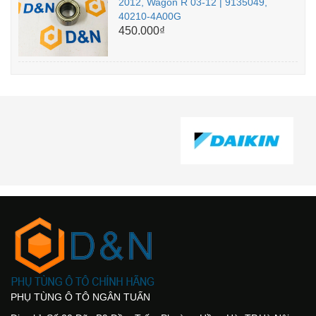
2012, Wagon R 03-12 | 9135049,
40210-4A00G
450.000₫
PHỤ TÙNG Ô TÔ NGÂN TUẤN