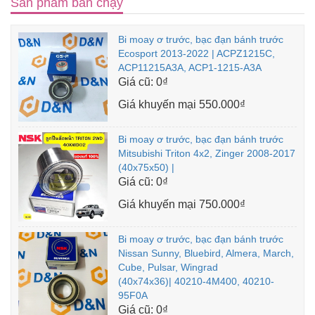
Sản phẩm bán chạy
Bi moay ơ trước, bạc đạn bánh trước
Ecosport 2013-2022 | ACPZ1215C,
ACP11215A3A, ACP1-1215-A3A
Giá cũ:
0₫
Giá khuyến mại
550.000₫
Bi moay ơ trước, bạc đạn bánh trước
Mitsubishi Triton 4x2, Zinger 2008-2017
(40x75x50) |
Giá cũ:
0₫
Giá khuyến mại
750.000₫
Bi moay ơ trước, bạc đạn bánh trước
Nissan Sunny, Bluebird, Almera, March,
Cube, Pulsar, Wingrad
(40x74x36)| 40210-4M400, 40210-
95F0A
Giá cũ:
0₫