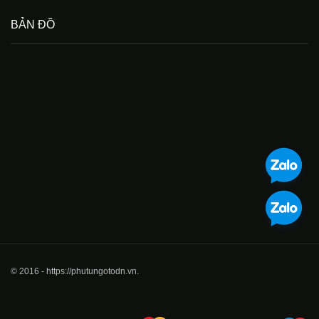
BẢN ĐỒ
© 2016 - https://phutungotodn.vn.