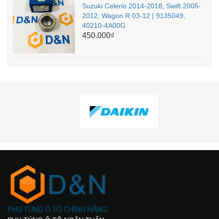
Suzuki Celerio 2014-2018, Swift 2005-
2012, Wagon R 03-12 | 9135049,
40210-4A00G
450.000₫