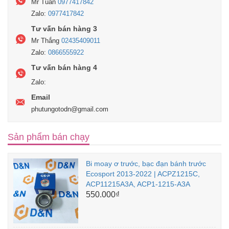
Mr Tuấn
0977417842
Zalo:
0977417842
Tư vấn bán hàng 3
Mr Thắng
02435409011
Zalo:
0866555922
Tư vấn bán hàng 4
Zalo:
Email
phutungotodn@gmail.com
Sản phẩm bán chạy
Bi moay ơ trước, bạc đạn bánh trước
Ecosport 2013-2022 | ACPZ1215C,
ACP11215A3A, ACP1-1215-A3A
550.000₫