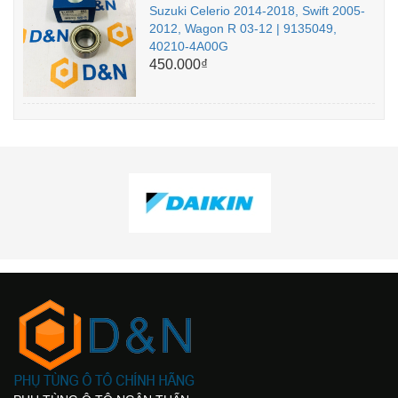
Suzuki Celerio 2014-2018, Swift 2005-
2012, Wagon R 03-12 | 9135049,
40210-4A00G
450.000₫