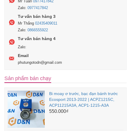
Mr Tuấn
0977417842
Zalo:
0977417842
Tư vấn bán hàng 3
Mr Thắng
02435409011
Zalo:
0866555922
Tư vấn bán hàng 4
Zalo:
Email
phutungotodn@gmail.com
Sản phẩm bán chạy
Bi moay ơ trước, bạc đạn bánh trước
Ecosport 2013-2022 | ACPZ1215C,
ACP11215A3A, ACP1-1215-A3A
550.000₫