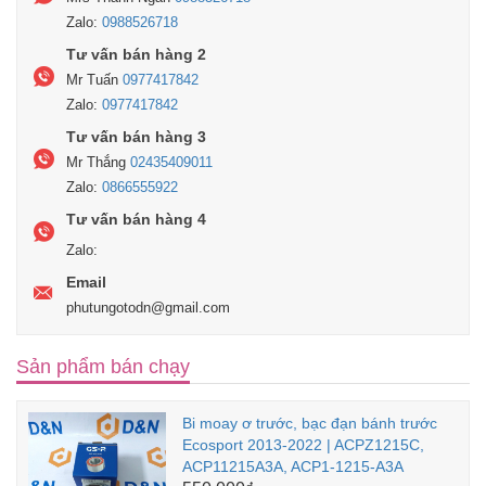
Zalo:
0988526718
Tư vấn bán hàng 2
Mr Tuấn
0977417842
Zalo:
0977417842
Tư vấn bán hàng 3
Mr Thắng
02435409011
Zalo:
0866555922
Tư vấn bán hàng 4
Zalo:
Email
phutungotodn@gmail.com
Sản phẩm bán chạy
Bi moay ơ trước, bạc đạn bánh trước
Ecosport 2013-2022 | ACPZ1215C,
ACP11215A3A, ACP1-1215-A3A