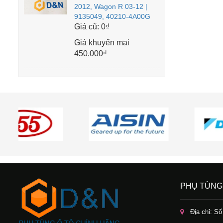
2012, Wagon R 03-12 |
9135049, 40210-4A00G
Giá cũ:
0₫
Giá khuyến mại
450.000₫
PHỤ TÙNG
Địa chỉ: S