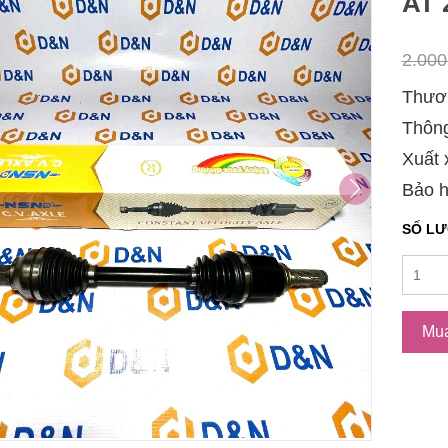
AT 
2.00
Thươn
Thông
Xuất 
Bảo h
SỐ L
Mu