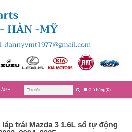
U ÂU
Giỏ hàng(0)
 láp trái Mazda 3 1.6L số tự động