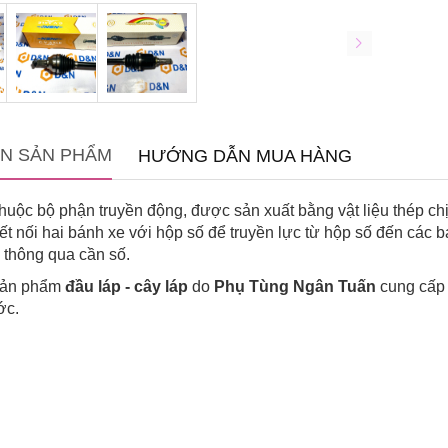
IN SẢN PHẨM
HƯỚNG DẪN MUA HÀNG
huộc bộ phận truyền động, được sản xuất bằng vật liệu thép c
t nối hai bánh xe với hộp số để truyền lực từ hộp số đến các 
e thông qua cần số.
 sản phẩm
đầu láp - cây láp
do
Phụ Tùng Ngân Tuấn
cung cấp 
ớc.