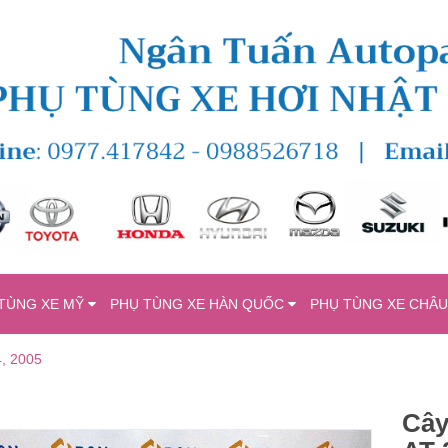
TÙNG XE MỸ
PHỤ TÙNG XE HÀN QUỐC
PHỤ TÙNG XE CHÂ
4, 2005
Cây