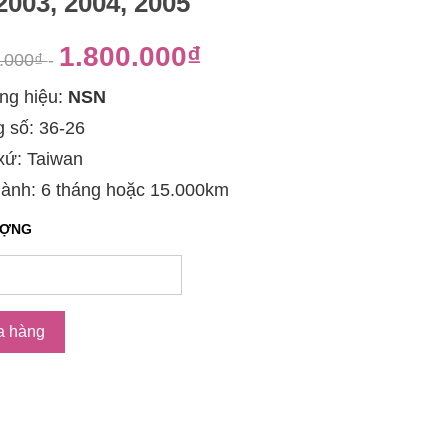
2003, 2004, 2005
1.800.000₫
0.000₫
-
g hiệu:
NSN
 số: 36-26
xứ: Taiwan
ành: 6 tháng hoặc 15.000km
ƯỢNG
a hàng