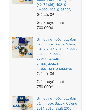
(40x74x36)| 40210-
4M400, 40210-95F0A
Giá cũ:
0₫
Giá khuyến mại
700.000₫
Bi moay ơ trước, bạc đạn
bánh trước Suzuki Vitara,
Ertiga 2014-2018 | 43440-
56K00, 43440-
77M00, 43440-
79J00, 43440-
80J00, 43440-M55K00
Giá cũ:
0₫
Giá khuyến mại
750.000₫
Bi moay ơ trước, bạc đạn
bánh trước Suzuki Celerio
2014-2018, Swift 2005-