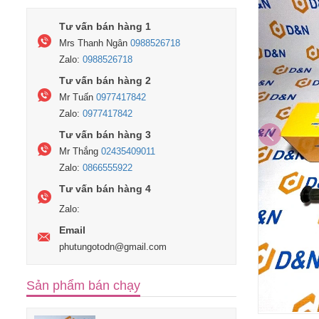
Tư vấn bán hàng 1
Mrs Thanh Ngân
0988526718
Zalo:
0988526718
Tư vấn bán hàng 2
Mr Tuấn
0977417842
Zalo:
0977417842
Tư vấn bán hàng 3
Mr Thắng
02435409011
Zalo:
0866555922
Tư vấn bán hàng 4
Zalo:
Email
phutungotodn@gmail.com
Sản phẩm bán chạy