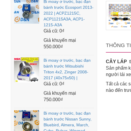
Bi moay ơ trước, bạc đạn
bánh trước Ecosport 2013-
2022 | ACPZ1215C,
ACP11215A3A, ACP1-
1215-A3A
Giá cũ:
0₫
Giá khuyến mại
THÔNG T
550.000₫
Bi moay ơ trước, bạc đạn
CÂY LÁP
t
bánh trước Mitsubishi
Sản phẩm kế
Triton 4x2, Zinger 2008-
người lái x
2017 (40x75x50) |
Giá cũ:
0₫
Tất cả các
nào đến trư
Giá khuyến mại
750.000₫
Bi moay ơ trước, bạc đạn
bánh trước Nissan Sunny,
Bluebird, Almera, March,
Cube, Pulsar, Wingrad