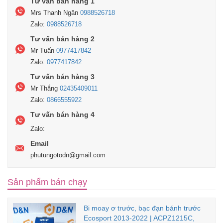
Tư vấn bán hàng 1
Mrs Thanh Ngân
0988526718
Zalo:
0988526718
Tư vấn bán hàng 2
Mr Tuấn
0977417842
Zalo:
0977417842
Tư vấn bán hàng 3
Mr Thắng
02435409011
Zalo:
0866555922
Tư vấn bán hàng 4
Zalo:
Email
phutungotodn@gmail.com
Sản phẩm bán chạy
Bi moay ơ trước, bạc đạn bánh trước
Ecosport 2013-2022 | ACPZ1215C,