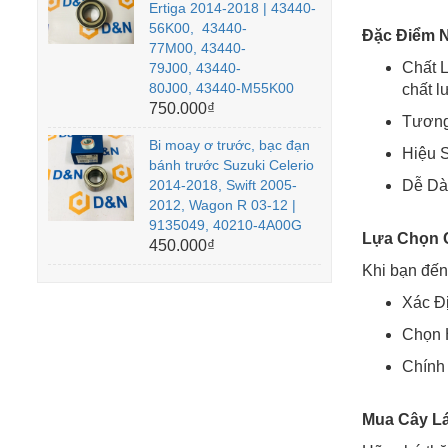
Ertiga 2014-2018 | 43440-
56K00, 43440-
Đặc Điểm N
77M00, 43440-
Chất 
79J00, 43440-
80J00, 43440-M55K00
chất l
750.000₫
Tương 
Bi moay ơ trước, bạc đạn
Hiệu S
bánh trước Suzuki Celerio
2014-2018, Swift 2005-
Dễ Dàn
2012, Wagon R 03-12 |
9135049, 40210-4A00G
Lựa Chọn C
450.000₫
Khi bạn đến
Xác Đị
Chọn H
Chính
Mua Cây Lá