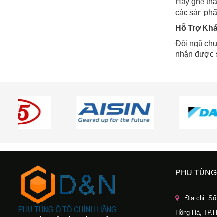
Hãy ghé thă
các sản phẩm
Hỗ Trợ Kh
Đội ngũ chu
nhận được s
PHỤ TÙNG
Địa chỉ: S
Hồng Hà, TP.H