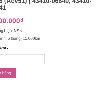
8 (Acv51) | 43410-06840, 43410-
41
00.000₫
g hiệu: NSN
nh: 6 tháng- 15.000km
ƯỢNG
a hàng