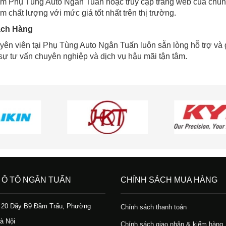
m Phụ Tùng Auto Ngân Tuấn hoặc truy cập trang web của chúng
 chất lượng với mức giá tốt nhất trên thị trường.
ách Hàng
yên viên tại Phụ Tùng Auto Ngân Tuấn luôn sẵn lòng hỗ trợ và g
ự tư vấn chuyên nghiệp và dịch vụ hậu mãi tận tâm.
 Ô TÔ NGÂN TUẤN
CHÍNH SÁCH MUA HÀNG
ố 20 Dãy B9 Đầm Trấu, Phường
Chính sách thanh toán
à Nội
Chính sách giao nhận & kiểm hàng