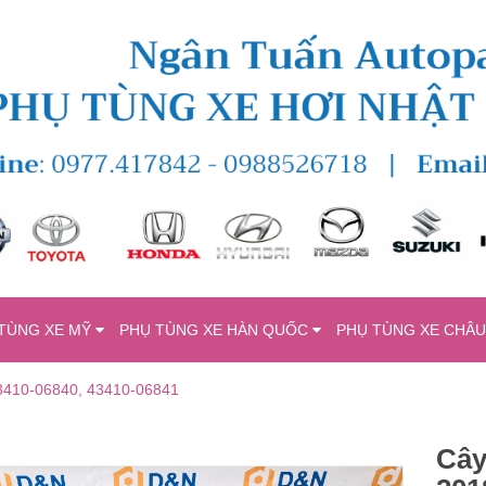
TÙNG XE MỸ
PHỤ TÙNG XE HÀN QUỐC
PHỤ TÙNG XE CHÂ
43410-06840, 43410-06841
Cây