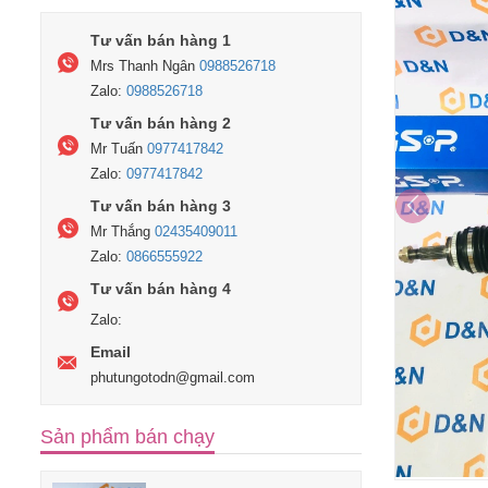
Tư vấn bán hàng 1
Mrs Thanh Ngân
0988526718
Zalo:
0988526718
Tư vấn bán hàng 2
Mr Tuấn
0977417842
Zalo:
0977417842
Tư vấn bán hàng 3
Mr Thắng
02435409011
Zalo:
0866555922
Tư vấn bán hàng 4
Zalo:
Email
phutungotodn@gmail.com
Sản phẩm bán chạy