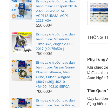
Bi moay ơ trước, bạc đạn
bánh trước Ecosport 2013-
2022 | ACPZ1215C,
ACP11215A3A, ACP1-
1215-A3A
550.000₫
Bi moay ơ trước, bạc đạn
THÔNG T
bánh trước Mitsubishi
Triton 4x2, Zinger 2008-
2017 (40x75x50) |
750.000₫
Phụ Tùng A
Bi moay ơ trước, bạc đạn
bánh trước Nissan Sunny,
Khi chiếc x
Bluebird, Almera, March,
là địa chỉ 
Cube, Pulsar, Wingrad
Auto Ngân T
(40x74x36)| 40210-
4M400, 40210-95F0A
Tầm Quan 
700.000₫
Cây láp đóng
Bi moay ơ trước, bạc đạn
động hiệu qu
bánh trước Suzuki Vitara,