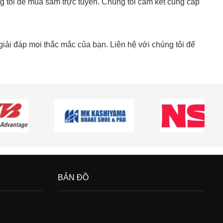
 tôi để mua sắm trực tuyến. Chúng tôi cam kết cung cấp
iải đáp mọi thắc mắc của bạn. Liên hệ với chúng tôi để
BẢN ĐỒ