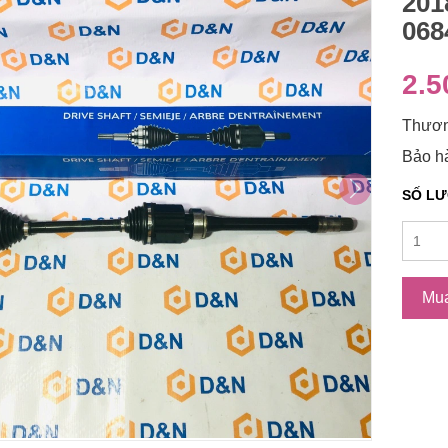
201
068
2.5
Thươn
Bảo hà
SỐ L
Mu