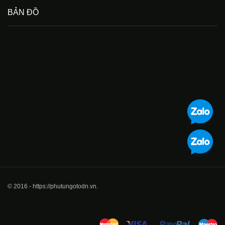
BẢN ĐỒ
© 2016 - https://phutungotodn.vn.