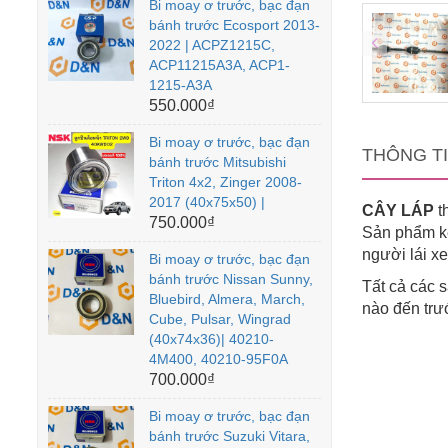
Bi moay ơ trước, bạc đạn
bánh trước Ecosport 2013-
2022 | ACPZ1215C,
ACP11215A3A, ACP1-
1215-A3A
550.000₫
Bi moay ơ trước, bạc đạn
THÔNG T
bánh trước Mitsubishi
Triton 4x2, Zinger 2008-
2017 (40x75x50) |
CÂY LÁP
t
750.000₫
Sản phẩm kế
người lái x
Bi moay ơ trước, bạc đạn
bánh trước Nissan Sunny,
Tất cả các
Bluebird, Almera, March,
nào đến trư
Cube, Pulsar, Wingrad
(40x74x36)| 40210-
4M400, 40210-95F0A
700.000₫
Bi moay ơ trước, bạc đạn
bánh trước Suzuki Vitara,