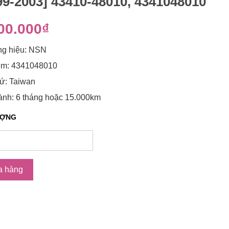
99-2003] 43410-48010, 4341048010
00.000₫
g hiệu: NSN
m: 4341048010
ứ: Taiwan
ành: 6 tháng hoặc 15.000km
ƯỢNG
a hàng