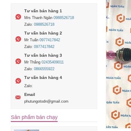
Tư vấn bán hàng 1
Mrs Thanh Ngân
0988526718
Zalo:
0988526718
Tư vấn bán hàng 2
Mr Tuấn
0977417842
Zalo:
0977417842
Tư vấn bán hàng 3
Mr Thắng
02435409011
Zalo:
0866555922
Tư vấn bán hàng 4
Zalo:
Email
phutungotodn@gmail.com
Sản phẩm bán chạy