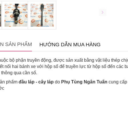
IN SẢN PHẨM
HƯỚNG DẪN MUA HÀNG
huộc bộ phận truyền động, được sản xuất bằng vật liệu thép c
t nối hai bánh xe với hộp số để truyền lực từ hộp số đến các 
e thông qua cần số.
 sản phẩm
đầu láp - cây láp
do
Phụ Tùng Ngân Tuấn
cung cấp 
ớc