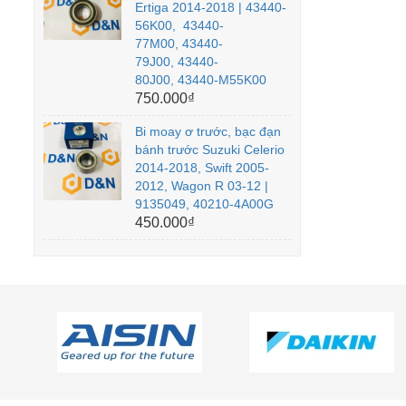
Ertiga 2014-2018 | 43440-
56K00, 43440-
77M00, 43440-
79J00, 43440-
80J00, 43440-M55K00
750.000₫
Bi moay ơ trước, bạc đạn
bánh trước Suzuki Celerio
2014-2018, Swift 2005-
2012, Wagon R 03-12 |
9135049, 40210-4A00G
450.000₫