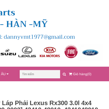
U ÂU
Giỏ hàng(0)
 Láp Phải Lexus Rx300 3.0l 4x4