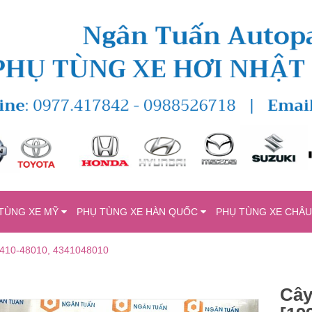
TÙNG XE MỸ
PHỤ TÙNG XE HÀN QUỐC
PHỤ TÙNG XE CHÂ
43410-48010, 4341048010
Cây