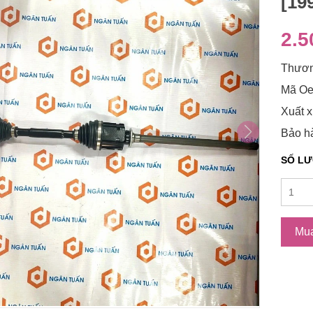
[19
2.5
Thươn
Mã Oe
Xuất x
Bảo h
SỐ L
Mu